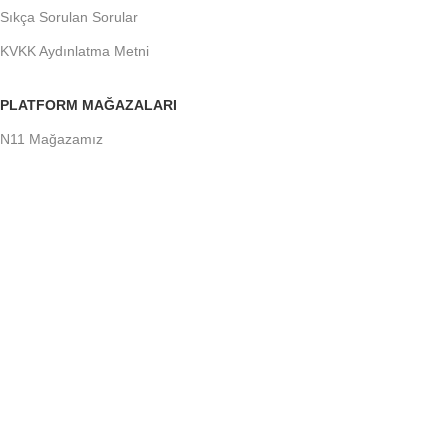
Sıkça Sorulan Sorular
KVKK Aydınlatma Metni
PLATFORM MAĞAZALARI
N11 Mağazamız
Trendyol Mağazamız
Amazon Mağazamız
Gittigidiyor Mağazamız
Hepsiburada Mağazamız
Çiçek Sepeti Mağazamız
Aliexpress Mağazamız
Size Özel Fırsatları Kaçırmayın