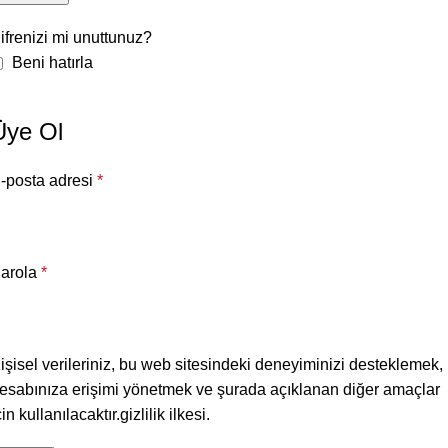
ifrenizi mi unuttunuz?
Beni hatırla
Üye Ol
-posta adresi
*
arola
*
işisel verileriniz, bu web sitesindeki deneyiminizi desteklemek,
esabınıza erişimi yönetmek ve şurada açıklanan diğer amaçlar
çin kullanılacaktır.
gizlilik ilkesi
.