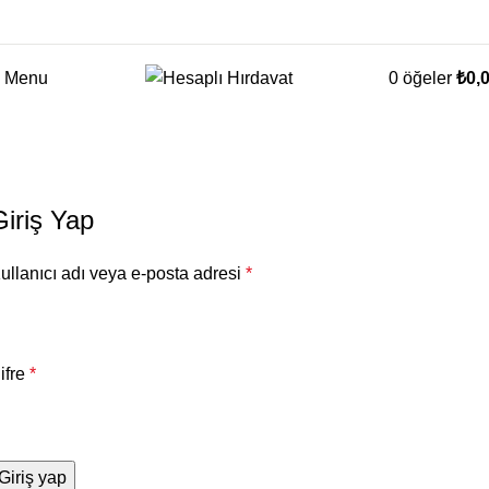
Menu
0
öğeler
₺
0,
Hesabim
Anasayfa
Hesabim
Giriş Yap
ullanıcı adı veya e-posta adresi
*
ifre
*
Giriş yap