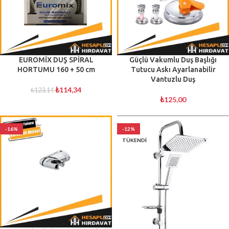
EUROMİX DUŞ SPİRAL
Güçlü Vakumlu Duş Başlığı
HORTUMU 160 + 50 cm
Tutucu Askı Ayarlanabilir
Vantuzlu Duş
₺
114,34
₺
123,14
₺
125,00
-16%
-12%
TÜKENDI