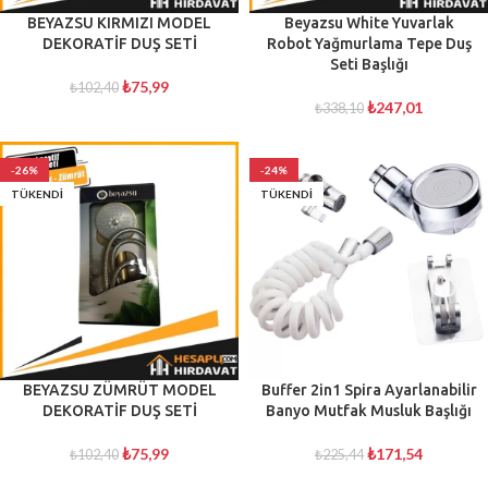
BEYAZSU KIRMIZI MODEL
Beyazsu White Yuvarlak
DEKORATİF DUŞ SETİ
Robot Yağmurlama Tepe Duş
Seti Başlığı
₺
75,99
₺
102,40
₺
247,01
₺
338,10
-26%
-24%
TÜKENDI
TÜKENDI
BEYAZSU ZÜMRÜT MODEL
Buffer 2in1 Spira Ayarlanabilir
DEKORATİF DUŞ SETİ
Banyo Mutfak Musluk Başlığı
₺
75,99
₺
171,54
₺
102,40
₺
225,44