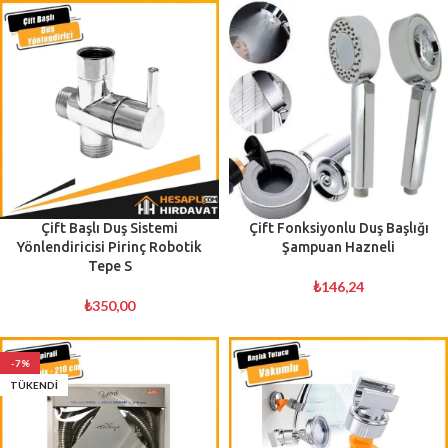
Çift Başlı Duş Sistemi
Çift Fonksiyonlu Duş Başlığı
Yönlendiricisi Pirinç Robotik
Şampuan Hazneli
Tepe S
₺
146,24
₺
350,00
-7%
TÜKENDI