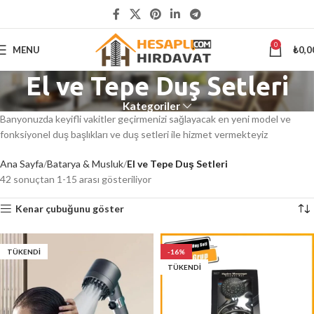
5000 ₺
ÜSTÜ ALIŞVERİŞLERİNİZDE KARGO ÜCRETSİZ
0
MENU
₺
0,0
El ve Tepe Duş Setleri
Kategoriler
Banyonuzda keyifli vakitler geçirmenizi sağlayacak en yeni model ve
fonksiyonel duş başlıkları ve duş setleri ile hizmet vermekteyiz
Ana Sayfa
Batarya & Musluk
El ve Tepe Duş Setleri
42 sonuçtan 1-15 arası gösteriliyor
Kenar çubuğunu göster
TÜKENDI
-16%
TÜKENDI