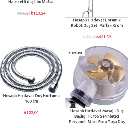
Hareketli duş Lüx Mafsal
₺
113,24
₺
135,24
Hesaplı Hırdavat Loramix
Robot Duş Seti Parlak Krom
₺
421,59
₺
476,42
TÜKENDI
Hesaplı Hırdavat Duş Hortumu
160 cm
Hesaplı Hırdavat Masajlı Duş
₺
122,04
Başlığı Turbo Serinletici
Pervaneli Start Stop Tuşu Duş