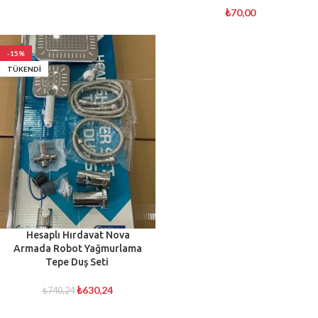
₺
70,00
-15%
TÜKENDI
Hesaplı Hırdavat Nova
Armada Robot Yağmurlama
Tepe Duş Seti
₺
630,24
₺
740,24