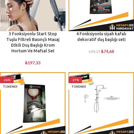
3 Fonksiyonlu Start Stop
4 Fonksiyonlu siyah kafalı
Tuşlu Filtreli Basınçlı Masaj
dekoratif duş başlığı seti
Etkili Duş Başlığı Krom
Hortum Ve Mafsal Set
₺
74,68
₺
89,19
₺
197,33
-26%
-27%
TÜKENDI
TÜKENDI