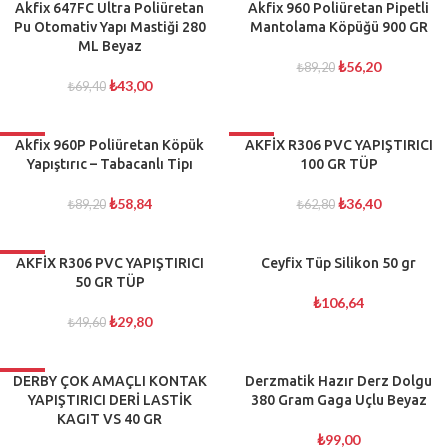
-38%
Akfix 647FC Ultra Poliüretan
-37%
Akfix 960 Poliüretan Pipetli
Pu Otomativ Yapı Mastiği 280
Mantolama Köpüğü 900 GR
TÜKENDI
TÜKENDI
ML Beyaz
₺
56,20
₺
89,20
₺
43,00
₺
69,40
-34%
Akfix 960P Poliüretan Köpük
-42%
AKFİX R306 PVC YAPIŞTIRICI
Yapıştırıc – Tabacanlı Tipı
100 GR TÜP
TÜKENDI
TÜKENDI
₺
58,84
₺
36,40
₺
89,20
₺
62,80
-40%
AKFİX R306 PVC YAPIŞTIRICI
Ceyfix Tüp Silikon 50 gr
50 GR TÜP
TÜKENDI
₺
106,64
₺
29,80
₺
49,60
-26%
DERBY ÇOK AMAÇLI KONTAK
Derzmatik Hazır Derz Dolgu
YAPIŞTIRICI DERİ LASTİK
380 Gram Gaga Uçlu Beyaz
TÜKENDI
KAGIT VS 40 GR
₺
99,00