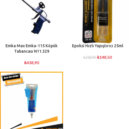
Emka Max Emka-115 Köpük
Epoksi Hızlı Yapıştırıcı 25ml
Tabancası N11.329
₺
148,50
₺
218,90
₺
438,90