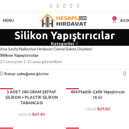
5000 ₺
ÜSTÜ ALIŞVERİŞLERİNİZDE KARGO ÜCRETSİZ
0
MENU
₺
0,0
Silikon Yapıştırıcılar
Kategoriler
Ana Sayfa
Nalburiye Hırdavat
Genel Bakım Ürünleri
Silikon Yapıştırıcılar
27 sonuçtan 1-15 arası gösteriliyor
Kenar çubuğunu göster
-32%
3 ADET 280 GRAM ŞEFFAF
-18%
404 Plastik-Çelik Yapıştırıcısı
SİLİKON + PLASTİK SİLİKON
16 Gr
TÜKENDI
TÜKENDI
TABANCASI
₺
29,80
₺
36,27
₺
69,40
₺
102,40