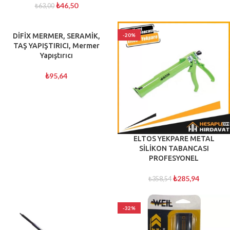
₺
46,50
₺
63,00
DİFİX MERMER, SERAMİK,
-20%
TAŞ YAPIŞTIRICI, Mermer
Yapıştırıcı
₺
95,64
ELTOS YEKPARE METAL
SİLİKON TABANCASI
PROFESYONEL
₺
285,94
₺
358,54
-32%