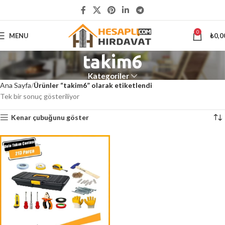
5000 ₺
ÜSTÜ ALIŞVERİŞLERİNİZDE KARGO ÜCRETSİZ
0
MENU
₺
0,0
takim6
Kategoriler
Ana Sayfa
Ürünler “takim6” olarak etiketlendi
Tek bir sonuç gösteriliyor
Kenar çubuğunu göster