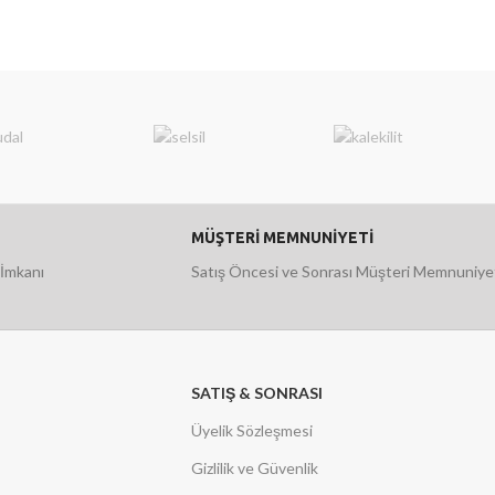
MÜŞTERİ MEMNUNİYETİ
 İmkanı
Satış Öncesi ve Sonrası Müşteri Memnuniye
SATIŞ & SONRASI
Üyelik Sözleşmesi
Gizlilik ve Güvenlik