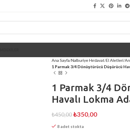
İMDEKİLER
Ana Sayfa
Nalburiye Hırdavat
El Aletleri
An
1 Parmak 3/4 Dönüştürücü Düşürücü Ha
1 Parmak 3/4 Dö
Havalı Lokma Ad
₺
350,00
₺
450,00
8 adet stokta