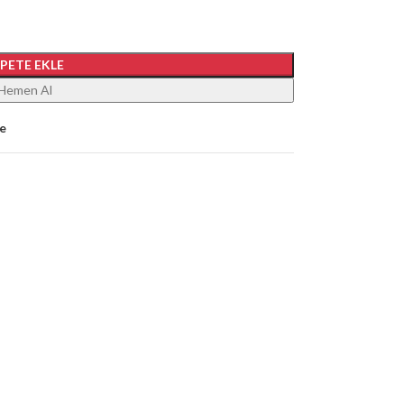
EPETE EKLE
Hemen Al
le