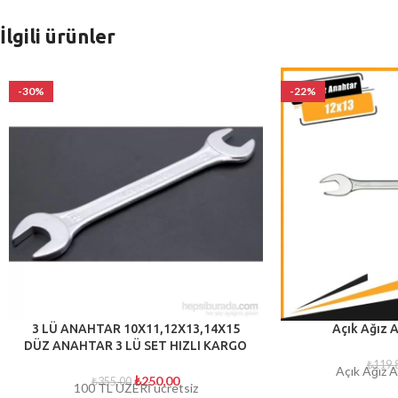
İlgili ürünler
-30%
-22%
3 LÜ ANAHTAR 10X11,12X13,14X15
Açık Ağız 
DÜZ ANAHTAR 3 LÜ SET HIZLI KARGO
₺
119,
Açık Ağız 
₺
250,00
₺
355,00
100 TL ÜZERİ ücretsiz