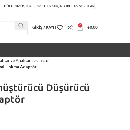
BÜLTEN
MÜŞTERİ HİZMETLERİ
SIKÇA SORULAN SORULAR
0
GIRIŞ / KAYIT
₺
0,00
ahtar ve Anahtar Takımları
valı Lokma Adaptör
nüştürücü Düşürücü
aptör