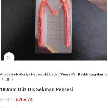
Büyütmek için tıklayın
Ana Sayfa
Nalburiye Hırdavat
El Aletleri
Pense-Yan Keski-Kargaburnu
180mm Düz Dış Sekman Pensesi
₺
206,74
₺
344,24