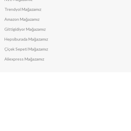
Trendyol Mağazamız
Amazon Mağazamız
Gittigidiyor Mağazamız
Hepsiburada Mağazamız
Çiçek Sepeti Mağazamız
Aliexpress Mağazamız
Size Özel Fırsatları Kaçırmayın
Sürpriz fırsatları kaçırmamak
için e-bültene kaydolun!