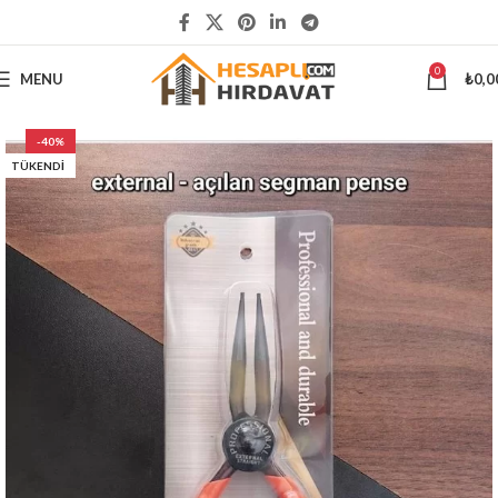
5000 ₺
ÜSTÜ ALIŞVERİŞLERİNİZDE KARGO ÜCRETSİZ
0
MENU
₺
0,0
-40%
TÜKENDI