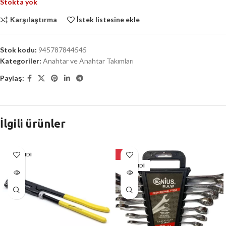
Stokta yok
Karşılaştırma
İstek listesine ekle
Stok kodu:
945787844545
Kategoriler:
Anahtar ve Anahtar Takımları
Paylaş:
İlgili ürünler
TÜKENDI
-2%
TÜKENDI