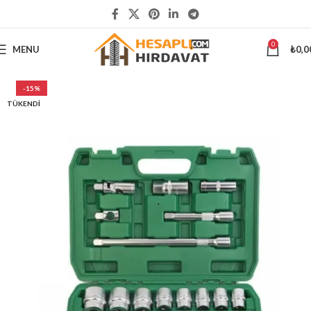
5000 ₺
ÜSTÜ ALIŞVERİŞLERİNİZDE KARGO ÜCRETSİZ
0
MENU
₺
0,0
-15%
TÜKENDI