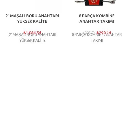
2″ MAŞALI BORU ANAHTARI
8 PARÇA KOMBİNE
YÜKSEK KALİTE
ANAHTAR TAKIMI
₺
1.084,54
₺
299,14
₺
305,74
2" MAŞALI BORU ANAHTARI
8 PARÇA KOMBİNE ANAHTAR
YÜKSEK KALİTE
TAKIMI