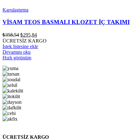
Karşılaştırma
VİSAM TEOS BASMALI KLOZET İÇ TAKIMI
Orijinal
Şu
₺
358,54
₺
295,84
fiyat:
andaki
ÜCRETSİZ KARGO
fiyat:
₺358,54.
İstek listesine ekle
₺295,84.
Devamını oku
Hızlı görünüm
ÜCRETSİZ KARGO