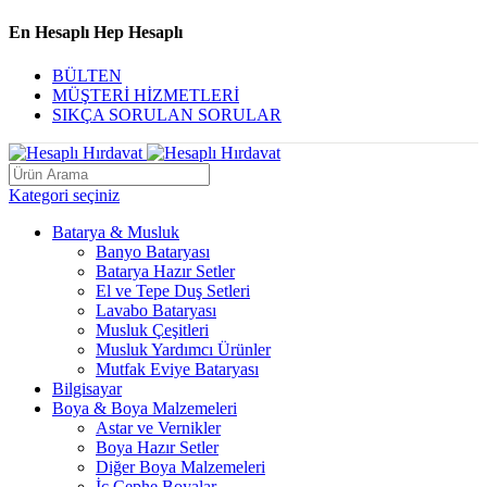
En Hesaplı Hep Hesaplı
BÜLTEN
MÜŞTERİ HİZMETLERİ
SIKÇA SORULAN SORULAR
Kategori seçiniz
Batarya & Musluk
Banyo Bataryası
Batarya Hazır Setler
El ve Tepe Duş Setleri
Lavabo Bataryası
Musluk Çeşitleri
Musluk Yardımcı Ürünler
Mutfak Eviye Bataryası
Bilgisayar
Boya & Boya Malzemeleri
Astar ve Vernikler
Boya Hazır Setler
Diğer Boya Malzemeleri
İç Cephe Boyalar