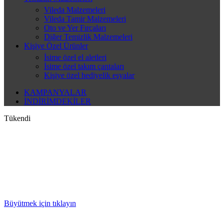
Vileda Malzemeleri
Vileda Tamir Malzemeleri
Oto ve Yer Fırçaları
Diğer Temizlik Malzemeleri
Kişiye Özel Ürünler
İsime özel el aletleri
İsime özel takım çantaları
Kişiye özel hediyelik eşyalar
KAMPANYALAR
İNDİRİMDEKİLER
Tükendi
Büyütmek için tıklayın