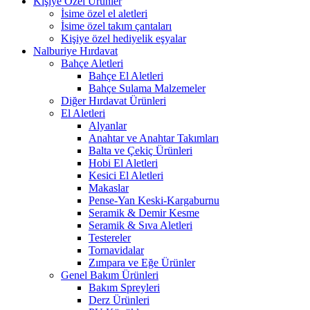
Kişiye Özel Ürünler
İsime özel el aletleri
İsime özel takım çantaları
Kişiye özel hediyelik eşyalar
Nalburiye Hırdavat
Bahçe Aletleri
Bahçe El Aletleri
Bahçe Sulama Malzemeler
Diğer Hırdavat Ürünleri
El Aletleri
Alyanlar
Anahtar ve Anahtar Takımları
Balta ve Çekiç Ürünleri
Hobi El Aletleri
Kesici El Aletleri
Makaslar
Pense-Yan Keski-Kargaburnu
Seramik & Demir Kesme
Seramik & Sıva Aletleri
Testereler
Tornavidalar
Zımpara ve Eğe Ürünler
Genel Bakım Ürünleri
Bakım Spreyleri
Derz Ürünleri