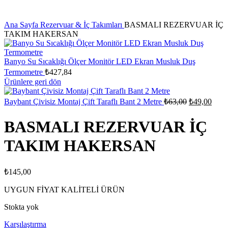
Ana Sayfa
Rezervuar & İç Takımları
BASMALI REZERVUAR İÇ
TAKIM HAKERSAN
Banyo Su Sıcaklığı Ölçer Monitör LED Ekran Musluk Duş
Termometre
₺
427,84
Ürünlere geri dön
Orijinal
Şu
Baybant Çivisiz Montaj Çift Taraflı Bant 2 Metre
₺
63,00
₺
49,00
fiyat:
anda
fiyat:
₺63,00.
BASMALI REZERVUAR İÇ
₺49,
TAKIM HAKERSAN
₺
145,00
UYGUN FİYAT KALİTELİ ÜRÜN
Stokta yok
Karşılaştırma