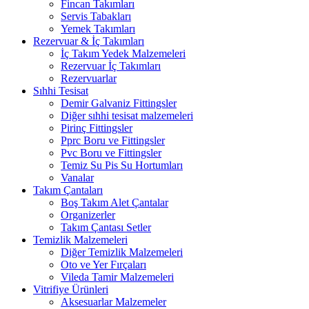
Fincan Takımları
Servis Tabakları
Yemek Takımları
Rezervuar & İç Takımları
İç Takım Yedek Malzemeleri
Rezervuar İç Takımları
Rezervuarlar
Sıhhi Tesisat
Demir Galvaniz Fittingsler
Diğer sıhhi tesisat malzemeleri
Pirinç Fittingsler
Pprc Boru ve Fittingsler
Pvc Boru ve Fittingsler
Temiz Su Pis Su Hortumları
Vanalar
Takım Çantaları
Boş Takım Alet Çantalar
Organizerler
Takım Çantası Setler
Temizlik Malzemeleri
Diğer Temizlik Malzemeleri
Oto ve Yer Fırçaları
Vileda Tamir Malzemeleri
Vitrifiye Ürünleri
Aksesuarlar Malzemeler