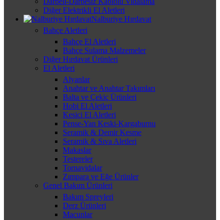
Darbeli-Darbesiz Kablolu Vidalama
Diğer Elektrikli El Aletleri
Nalburiye Hırdavat
Bahçe Aletleri
Bahçe El Aletleri
Bahçe Sulama Malzemeler
Diğer Hırdavat Ürünleri
El Aletleri
Alyanlar
Anahtar ve Anahtar Takımları
Balta ve Çekiç Ürünleri
Hobi El Aletleri
Kesici El Aletleri
Pense-Yan Keski-Kargaburnu
Seramik & Demir Kesme
Seramik & Sıva Aletleri
Makaslar
Testereler
Tornavidalar
Zımpara ve Eğe Ürünler
Genel Bakım Ürünleri
Bakım Spreyleri
Derz Ürünleri
Macunlar