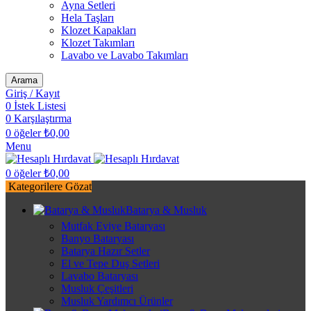
Ayna Setleri
Hela Taşları
Klozet Kapakları
Klozet Takımları
Lavabo ve Lavabo Takımları
Arama
Giriş / Kayıt
0
İstek Listesi
0
Karşılaştırma
0
öğeler
₺
0,00
Menu
0
öğeler
₺
0,00
Kategorilere Gözat
Batarya & Musluk
Mutfak Eviye Bataryası
Banyo Bataryası
Batarya Hazır Setler
El ve Tepe Duş Setleri
Lavabo Bataryası
Musluk Çeşitleri
Musluk Yardımcı Ürünler