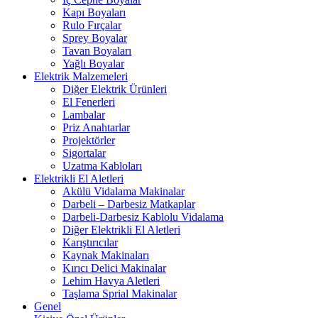
Kapı Boyaları
Rulo Fırçalar
Sprey Boyalar
Tavan Boyaları
Yağlı Boyalar
Elektrik Malzemeleri
Diğer Elektrik Ürünleri
El Fenerleri
Lambalar
Priz Anahtarlar
Projektörler
Sigortalar
Uzatma Kabloları
Elektrikli El Aletleri
Akülü Vidalama Makinalar
Darbeli – Darbesiz Matkaplar
Darbeli-Darbesiz Kablolu Vidalama
Diğer Elektrikli El Aletleri
Karıştırıcılar
Kaynak Makinaları
Kırıcı Delici Makinalar
Lehim Havya Aletleri
Taşlama Sprial Makinalar
Genel