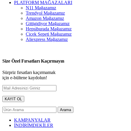
PLATFORM MAĞAZALARI
N11 Mağazamız
Trendyol Mağazamız
Amazon Mağazamız
Gittigidiyor Mağazamız
Hepsiburada Mağazamız
Çiçek Sepeti Mağazamız
Aliexpress Mağazamız
Size Özel Fırsatları Kaçırmayın
Sürpriz fırsatları kaçırmamak
için e-bültene kaydolun!
Arama
KAMPANYALAR
İNDİRİMDEKİLER