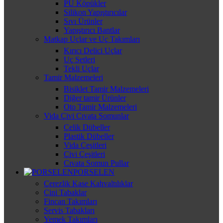
PU Köpükler
Silikon Yapıştırıcılar
Sıvı Ürünler
Yapıştırıcı Bantlar
Matkap Uçlar ve Uç Takımları
Kırıcı Delici Uçlar
Uç Setleri
Tekli Uçlar
Tamir Malzemeleri
Bisiklet Tamir Malzemeleri
Diğer tamir Ürünler
Oto Tamir Malzemeleri
Vida Çivi Cıvata Somunlar
Çelik Dübeller
Plastik Dübeller
Vida Çeşitleri
Çivi Çeşitleri
Cıvata Somun Pullar
PORSELEN
Çerezlik Kase Kahvaltılıklar
Çini Tabaklar
Fincan Takımları
Servis Tabakları
Yemek Takımları