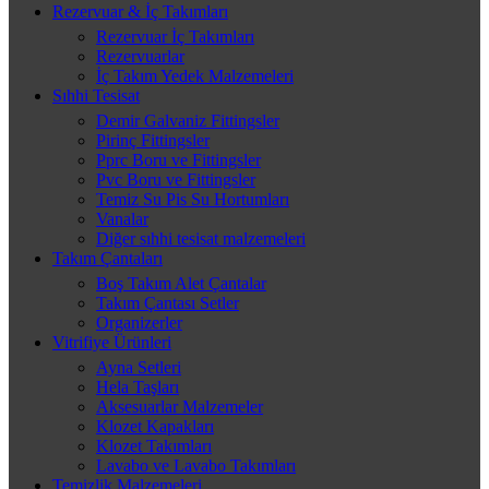
Rezervuar & İç Takımları
Rezervuar İç Takımları
Rezervuarlar
İç Takım Yedek Malzemeleri
Sıhhi Tesisat
Demir Galvaniz Fittingsler
Pirinç Fittingsler
Pprc Boru ve Fittingsler
Pvc Boru ve Fittingsler
Temiz Su Pis Su Hortumları
Vanalar
Diğer sıhhi tesisat malzemeleri
Takım Çantaları
Boş Takım Alet Çantalar
Takım Çantası Setler
Organizerler
Vitrifiye Ürünleri
Ayna Setleri
Hela Taşları
Aksesuarlar Malzemeler
Klozet Kapakları
Klozet Takımları
Lavabo ve Lavabo Takımları
Temizlik Malzemeleri