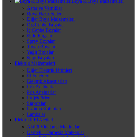
Boya & Boya Malzemeleri
Astar ve Vernikler
Boya Hazır Setler
Diğer Boya Malzemeleri
Dış Cephe Boyalar
İç Cephe Boyalar
Rulo Fırçalar
Sprey Boyalar
Tavan Boyaları
Yağlı Boyalar
Kapı Boyaları
Elektrik Malzemeleri
Diğer Elektrik Ürünleri
El Fenerleri
Elektrik Aksesuarları
Priz Anahtarlar
Priz Anahtarlar
Projektörler
Sigortalar
Uzatma Kabloları
Lambalar
Elektrikli El Aletleri
Akülü Vidalama Makinalar
Darbeli – Darbesiz Matkaplar