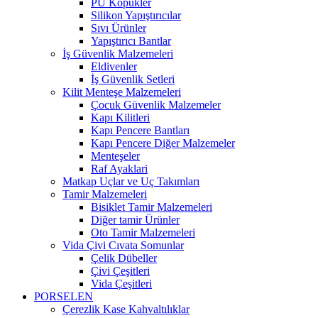
PU Köpükler
Silikon Yapıştırıcılar
Sıvı Ürünler
Yapıştırıcı Bantlar
İş Güvenlik Malzemeleri
Eldivenler
İş Güvenlik Setleri
Kilit Menteşe Malzemeleri
Çocuk Güvenlik Malzemeler
Kapı Kilitleri
Kapı Pencere Bantları
Kapı Pencere Diğer Malzemeler
Menteşeler
Raf Ayaklari
Matkap Uçlar ve Uç Takımları
Tamir Malzemeleri
Bisiklet Tamir Malzemeleri
Diğer tamir Ürünler
Oto Tamir Malzemeleri
Vida Çivi Cıvata Somunlar
Çelik Dübeller
Çivi Çeşitleri
Vida Çeşitleri
PORSELEN
Çerezlik Kase Kahvaltılıklar