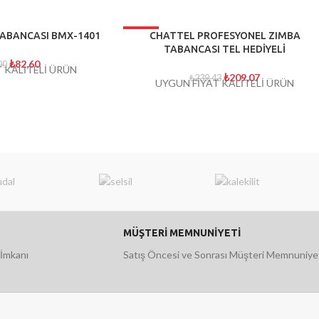
-13%
ABANCASI BMX-1401
CHATTEL PROFESYONEL ZIMBA
TABANCASI TEL HEDİYELİ
TÜKENDI
₺
82,60
00
 KALİTELİ ÜRÜN
₺
209,07
₺
239,43
UYGUN FİYAT KALİTELİ ÜRÜN
MÜŞTERİ MEMNUNİYETİ
 İmkanı
Satış Öncesi ve Sonrası Müşteri Memnuniye