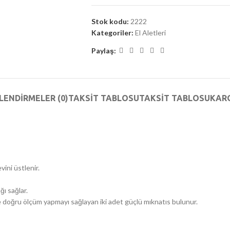
Stok kodu:
2222
Kategoriler:
El Aletleri
Paylaş:
LENDIRMELER (0)
TAKSIT TABLOSU
TAKSIT TABLOSU
KAR
ini üstlenir.
ı sağlar.
 doğru ölçüm yapmayı sağlayan iki adet güçlü mıknatıs bulunur.