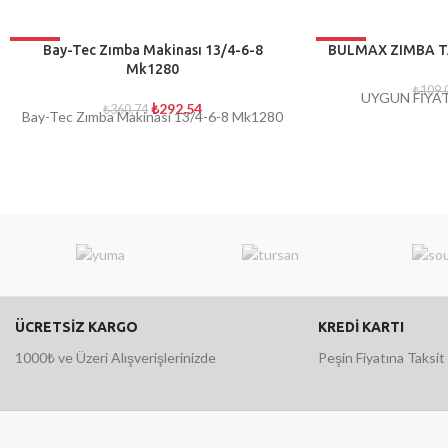
-19%
-24%
Bay-Tec Zımba Makinası 13/4-6-8
BULMAX ZIMBA T
Mk1280
TÜKENDI
TÜKENDI
₺
109,
UYGUN FİYAT
₺
292,54
₺
360,74
Bay-Tec Zımba Makinası 13/4-6-8 Mk1280
ÜCRETSİZ KARGO
KREDİ KARTI
1000₺ ve Üzeri Alışverişlerinizde
Peşin Fiyatına Taksit