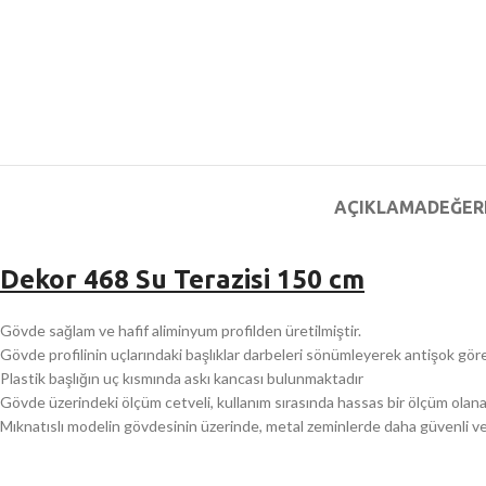
AÇIKLAMA
DEĞER
Dekor 468 Su Terazisi 150 cm
Gövde sağlam ve hafif aliminyum profilden üretilmiştir.
Gövde profilinin uçlarındaki başlıklar darbeleri sönümleyerek antişok görev
Plastik başlığın uç kısmında askı kancası bulunmaktadır
Gövde üzerindeki ölçüm cetveli, kullanım sırasında hassas bir ölçüm olanağ
Mıknatıslı modelin gövdesinin üzerinde, metal zeminlerde daha güvenli ve