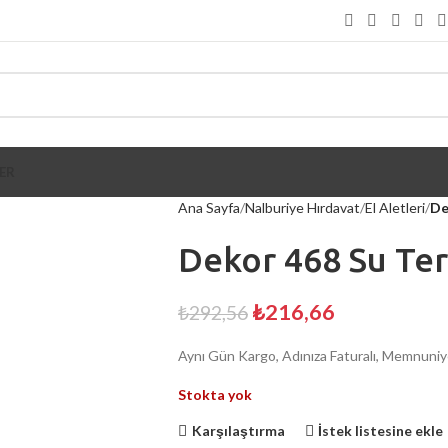
ER
Ana Sayfa
Nalburiye Hırdavat
El Aletleri
De
Dekor 468 Su Ter
₺
216,66
₺
292,56
Aynı Gün Kargo, Adınıza Faturalı, Memnuniye
Stokta yok
Karşılaştırma
İstek listesine ekle