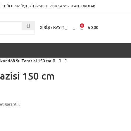
BÜLTEN
MÜŞTERİ HİZMETLERİ
SIKÇA SORULAN SORULAR
0
GIRIŞ / KAYIT
₺
0,00
kor 468 Su Terazisi 150 cm
azisi 150 cm
t garantili.