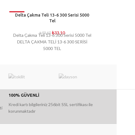
-33%
Delta Çakma Teli 13-6 300 Serisi 5000
DELTA ZIMBA
Tel
TÜKENDI
UYGUN Fİ
₺
33,10
₺
49,60
Delta Çakma Teli 13-6 300 Serisi 5000 Tel
DELTA ÇAKMA TELİ 13-6 300 SERİSİ
5000 TEL
100% GÜVENLİ
Kredi kartı bilgileriniz 256bit SSL sertifikası ile
ti
korunmaktadır