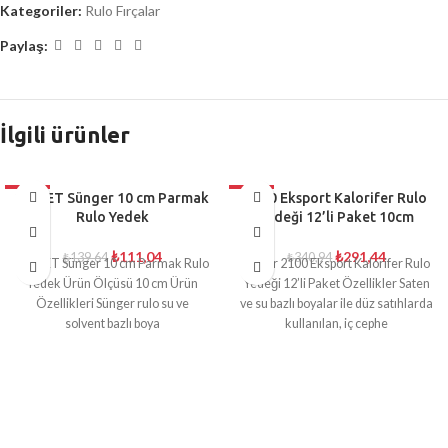
Kategoriler:
Rulo Fırçalar
Paylaş:
İlgili ürünler
-20%
2 ADET Sünger 10 cm Parmak
-15%
2100 Eksport Kalorifer Rulo
Rulo Yedek
Yedeği 12’li Paket 10cm
₺
111,04
₺
291,44
₺
139,64
₺
340,94
2 ADET Sünger 10 cm Parmak Rulo
Dekor 2100 Eksport Kalorifer Rulo
Yedek Ürün Ölçüsü 10 cm Ürün
Yedeği 12’li Paket Özellikler Saten
Özellikleri Sünger rulo su ve
ve su bazlı boyalar ile düz satıhlarda
solvent bazlı boya
kullanılan, iç cephe