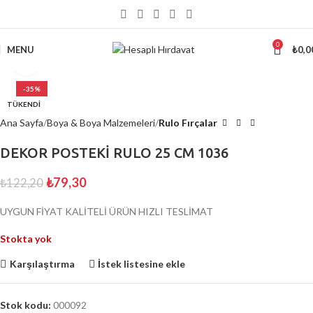
5000 ₺
ÜSTÜ ALIŞVERİŞLERİNİZDE KARGO ÜCRETSİZ
0
MENU
₺
0,0
Büyütmek için tıklayın
-35%
TÜKENDI
Ana Sayfa
Boya & Boya Malzemeleri
Rulo Fırçalar
DEKOR POSTEKİ RULO 25 CM 1036
₺
79,30
₺
122,20
UYGUN FİYAT KALİTELİ ÜRÜN HIZLI TESLİMAT
Stokta yok
Karşılaştırma
İstek listesine ekle
Stok kodu:
000092