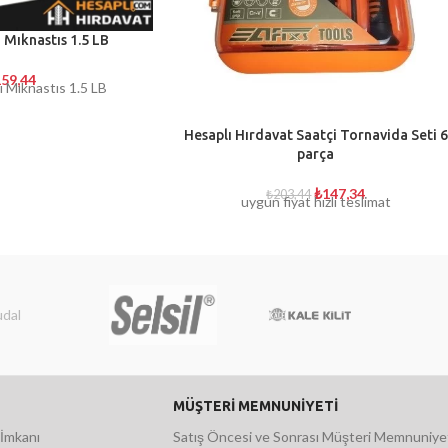
 Mıknastıs 1.5 LB
59,44
 Mıknastıs 1.5 LB
Hesaplı Hırdavat Saatçi Tornavida Seti 6
parça
₺
147,34
₺
203,44
uygun fiyat hızlı teslimat
MÜŞTERİ MEMNUNİYETİ
 İmkanı
Satış Öncesi ve Sonrası Müşteri Memnuniye