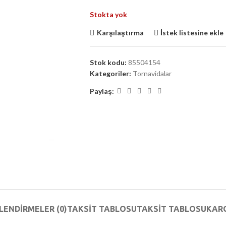
Stokta yok
Karşılaştırma
İstek listesine ekle
Stok kodu:
85504154
Kategoriler:
Tornavidalar
Paylaş:
LENDIRMELER (0)
TAKSIT TABLOSU
TAKSIT TABLOSU
KAR