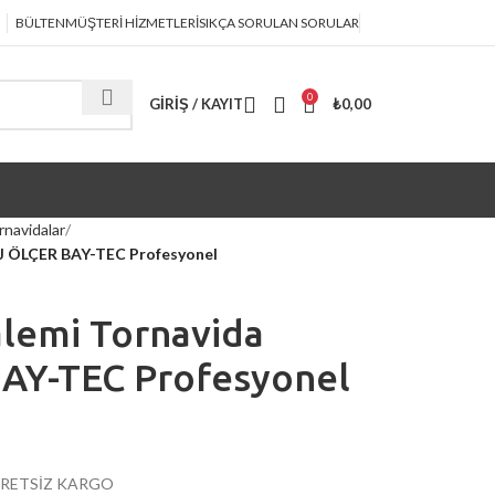
BÜLTEN
MÜŞTERİ HİZMETLERİ
SIKÇA SORULAN SORULAR
0
GIRIŞ / KAYIT
₺
0,00
rnavidalar
AJ ÖLÇER BAY-TEC Profesyonel
Kalemi Tornavida
AY-TEC Profesyonel
CRETSİZ KARGO