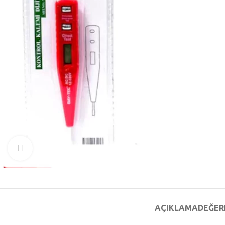
Büyütmek için tıklayın
AÇIKLAMA
DEĞER