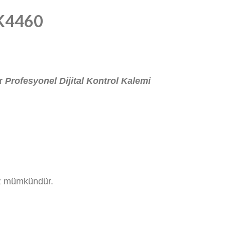
K4460
or
Profesyonel Dijital Kontrol Kalemi
niz mümkündür.