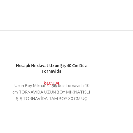
TÜKENDI
Hesaplı Hırdavat Uzun Şiş 40 Cm Düz
Tornavida
₺
103,34
Uzun Boy Mıknatıslı Şiş düz Tornavida 40
cm TORNAVİDA UZUN BOY MIKNATISLI
ŞİŞ TORNAVİDA TAM BOY 30 CM UÇ
KISMI