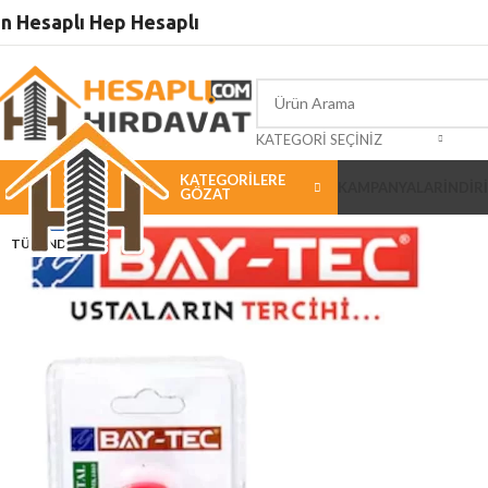
5000 ₺
ÜSTÜ ALIŞVERİŞLERİNİZDE KARGO ÜCRETSİZ
n Hesaplı Hep Hesaplı
KATEGORI SEÇINIZ
KATEGORILERE
KAMPANYALAR
İNDİR
GÖZAT
TÜKENDI