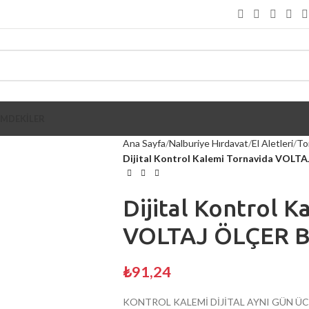
İMDEKİLER
Ana Sayfa
Nalburiye Hırdavat
El Aletleri
To
Dijital Kontrol Kalemi Tornavida VOLT
Dijital Kontrol 
VOLTAJ ÖLÇER B
₺
91,24
KONTROL KALEMİ DİJİTAL AYNI GÜN Ü