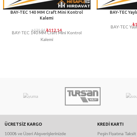
BAY-TEC 140 MM Craft Mini Kontrol
BAY-TEC Yaylı
Kalemi
₺
1
BAY-TEC Yaylı
₺
112,14
₺
131,94
BAY-TEC 140 MM Craft Mini Kontrol
Kalemi
ÜCRETSİZ KARGO
KREDİ KARTI
1000₺ ve Üzeri Alışverişlerinizde
Peşin Fiyatına Taksit