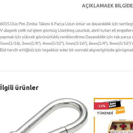
AÇIKLAMA
EK BILGI
DE
6015 Düz Pim Zımba Takımı 6 Parça Uzun ömür ve dayanıklılık için sertleşt
V alaşımlı çelik ısıl işlem görmüş Uzatılmış uzunluk, aleti tutan eli engell
yapmak için yüksek görünürlüklü renklendirme Dayanıklılık için tek parça
5mm(1/16), 3mm(1/8″), 4mm(5/32″), 5mm(3/16″), 6mm(1/4″), 8mm(5/16″) U
Bizi tercih ettiğiniz için teşekkür eder bir sonraki alışverişinizde görüşme
İlgili ürünler
-13%
TÜKENDI