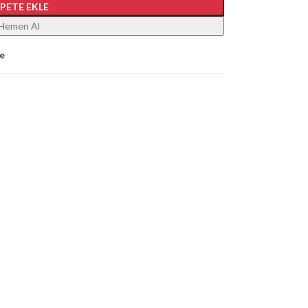
EPETE EKLE
Hemen Al
le