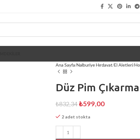
İMDEKİLER
Ana Sayfa
Nalburiye Hırdavat
El Aletleri
Hob
Düz Pim Çıkarma 
₺
599,00
₺
832,34
2 adet stokta