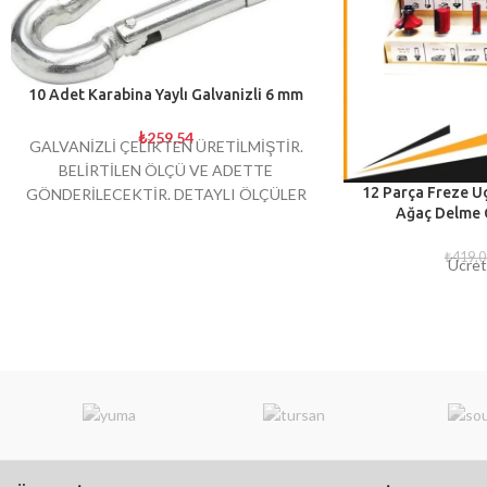
10 Adet Karabina Yaylı Galvanizli 6 mm
₺
259,54
GALVANİZLİ ÇELİKTEN ÜRETİLMİŞTİR.
BELİRTİLEN ÖLÇÜ VE ADETTE
12 Parça Freze U
GÖNDERİLECEKTİR. DETAYLI ÖLÇÜLER
Ağaç Delme Ç
GÖRSELLERDE BULUNMAKTADIR.
₺
419,0
Ücret