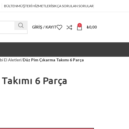
BÜLTEN
MÜŞTERİ HİZMETLERİ
SIKÇA SORULAN SORULAR
0
GIRIŞ / KAYIT
₺
0,00
i El Aletleri
Düz Pim Çıkarma Takımı 6 Parça
Takımı 6 Parça