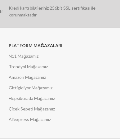
Kredi kartı bilgileriniz 256bit SSL sertifikası ile
ti
korunmaktadır
PLATFORM MAĞAZALARI
N11 Mağazamız
Trendyol Mağazamız
Amazon Mağazamız
Gittigidiyor Mağazamız
Hepsiburada Mağazamız
Çiçek Sepeti Mağazamız
Aliexpress Mağazamız