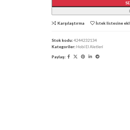
S
Karşılaştırma
İstek listesine ek
Stok kodu:
4244232134
Kategoriler:
Hobi El Aletleri
Paylaş: