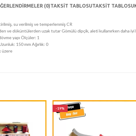
ĞERLENDIRMELER (0)
TAKSIT TABLOSU
TAKSIT TABLOSU
irilmiş, su verilmiş ve temperlenmiş CR
erden ve döküntülerden uzak tutar Gömülü dipçik, aleti kullanırken daha iyi 
 dövme yapı Ölçüler: 1
zunluk: 150 mm Ağırlık: 0
k üzere
-19%