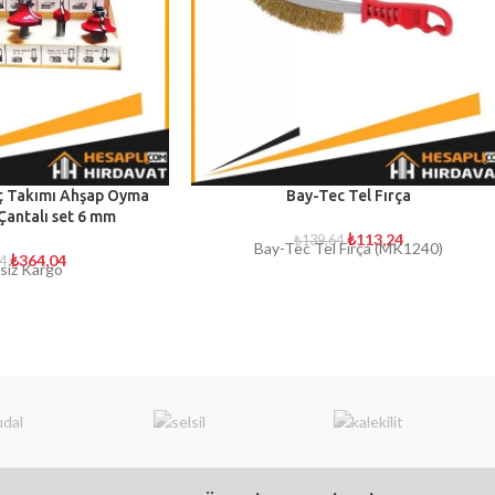
ç Takımı Ahşap Oyma
Bay-Tec Tel Fırça
antalı set 6 mm
₺
113,24
₺
139,64
Bay-Tec Tel Fırça (MK1240)
₺
364,04
4
siz Kargo