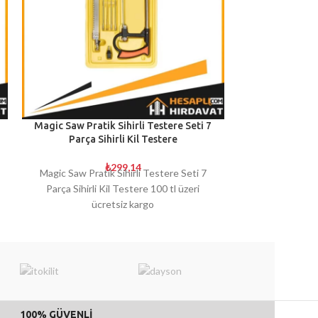
Magic Saw Pratik Sihirli Testere Seti 7
Mini Masa Menge
Parça Sihirli Kil Testere
Masa 
₺
299,14
₺
2
Magic Saw Pratik Sihirli Testere Seti 7
Orjinal Ürün ! 
Parça Sihirli Kil Testere 100 tl üzeri
ücretsiz kargo
100% GÜVENLİ