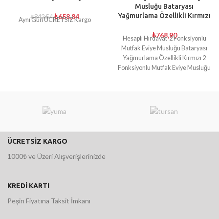
Musluğu Bataryası
Yağmurlama Özellikli Kırmızı
₺
658,84
₺
842,54
Aynı Gün ÜCRETSİZ Kargo
₺
768,90
Hesaplı Hırdavat 2 Fonksiyonlu
Mutfak Eviye Musluğu Bataryası
Yağmurlama Özellikli Kırmızı 2
Fonksiyonlu Mutfak Eviye Musluğu
Bataryası Yağmurlama Özellikli
Kırmızı
ÜCRETSİZ KARGO
1000₺ ve Üzeri Alışverişlerinizde
KREDİ KARTI
Peşin Fiyatına Taksit İmkanı