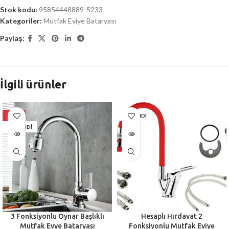
Stok kodu:
95854448889-5233
Kategoriler:
Mutfak Eviye Bataryası
Paylaş:
İlgili ürünler
-22%
TÜKENDI
TÜKENDI
3 Fonksiyonlu Oynar Başlıklı
Hesaplı Hırdavat 2
Mutfak Evye Bataryası
Fonksiyonlu Mutfak Eviye