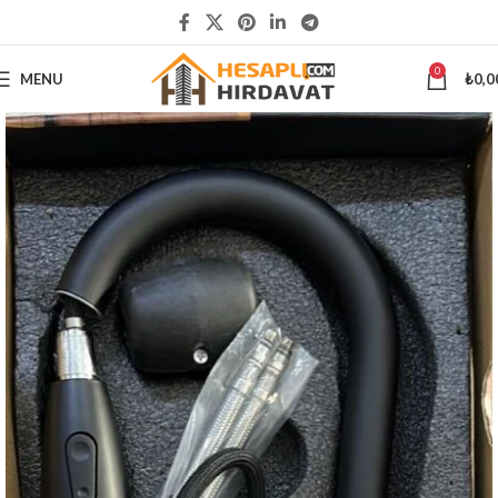
5000 ₺
ÜSTÜ ALIŞVERİŞLERİNİZDE KARGO ÜCRETSİZ
0
MENU
₺
0,0