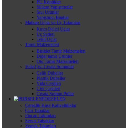
PU Köpükler
Silikon Yapıştırıcılar
Sıvı Ürünler
Yapıştırıcı Bantlar
Matkap Uçlar ve Uç Takımları
Kırıcı Delici Uçlar
Uç Setleri
Tekli Uçlar
Tamir Malzemeleri
Bisiklet Tamir Malzemeleri
Diğer tamir Ürünler
Oto Tamir Malzemeleri
Vida Çivi Cıvata Somunlar
Çelik Dübeller
Plastik Dübeller
Vida Çeşitleri
Çivi Çeşitleri
Cıvata Somun Pullar
PORSELEN
Çerezlik Kase Kahvaltılıklar
Çini Tabaklar
Fincan Takımları
Servis Tabakları
Yemek Takımları