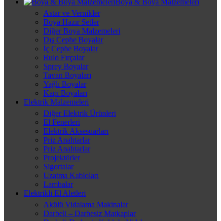
Boya & Boya Malzemeleri
Astar ve Vernikler
Boya Hazır Setler
Diğer Boya Malzemeleri
Dış Cephe Boyalar
İç Cephe Boyalar
Rulo Fırçalar
Sprey Boyalar
Tavan Boyaları
Yağlı Boyalar
Kapı Boyaları
Elektrik Malzemeleri
Diğer Elektrik Ürünleri
El Fenerleri
Elektrik Aksesuarları
Priz Anahtarlar
Priz Anahtarlar
Projektörler
Sigortalar
Uzatma Kabloları
Lambalar
Elektrikli El Aletleri
Akülü Vidalama Makinalar
Darbeli – Darbesiz Matkaplar