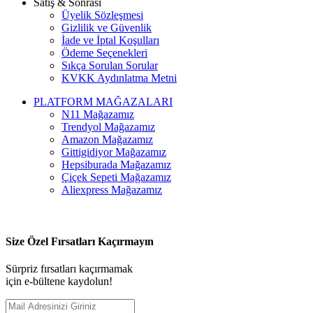
Satış & Sonrası
Üyelik Sözleşmesi
Gizlilik ve Güvenlik
İade ve İptal Koşulları
Ödeme Seçenekleri
Sıkça Sorulan Sorular
KVKK Aydınlatma Metni
PLATFORM MAĞAZALARI
N11 Mağazamız
Trendyol Mağazamız
Amazon Mağazamız
Gittigidiyor Mağazamız
Hepsiburada Mağazamız
Çiçek Sepeti Mağazamız
Aliexpress Mağazamız
Size Özel Fırsatları Kaçırmayın
Sürpriz fırsatları kaçırmamak
için e-bültene kaydolun!