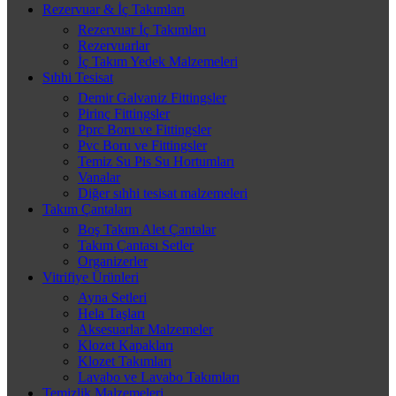
Rezervuar & İç Takımları
Rezervuar İç Takımları
Rezervuarlar
İç Takım Yedek Malzemeleri
Sıhhi Tesisat
Demir Galvaniz Fittingsler
Pirinç Fittingsler
Pprc Boru ve Fittingsler
Pvc Boru ve Fittingsler
Temiz Su Pis Su Hortumları
Vanalar
Diğer sıhhi tesisat malzemeleri
Takım Çantaları
Boş Takım Alet Çantalar
Takım Çantası Setler
Organizerler
Vitrifiye Ürünleri
Ayna Setleri
Hela Taşları
Aksesuarlar Malzemeler
Klozet Kapakları
Klozet Takımları
Lavabo ve Lavabo Takımları
Temizlik Malzemeleri