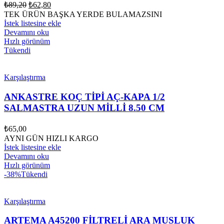
Orijinal
Şu
₺
89,20
₺
62,80
fiyat:
andaki
TEK ÜRÜN BAŞKA YERDE BULAMAZSINI
fiyat:
₺89,20.
İstek listesine ekle
₺62,80.
Devamını oku
Hızlı görünüm
Tükendi
Karşılaştırma
ANKASTRE KOÇ TİPİ AÇ-KAPA 1/2
SALMASTRA UZUN MİLLİ 8.50 CM
₺
65,00
AYNI GÜN HIZLI KARGO
İstek listesine ekle
Devamını oku
Hızlı görünüm
-38%
Tükendi
Karşılaştırma
ARTEMA A45200 FİLTRELİ ARA MUSLUK