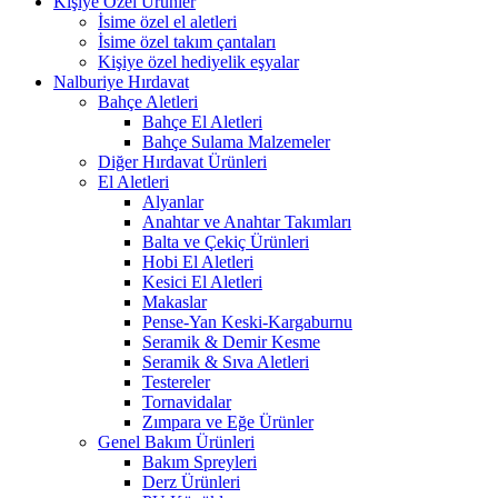
Kişiye Özel Ürünler
İsime özel el aletleri
İsime özel takım çantaları
Kişiye özel hediyelik eşyalar
Nalburiye Hırdavat
Bahçe Aletleri
Bahçe El Aletleri
Bahçe Sulama Malzemeler
Diğer Hırdavat Ürünleri
El Aletleri
Alyanlar
Anahtar ve Anahtar Takımları
Balta ve Çekiç Ürünleri
Hobi El Aletleri
Kesici El Aletleri
Makaslar
Pense-Yan Keski-Kargaburnu
Seramik & Demir Kesme
Seramik & Sıva Aletleri
Testereler
Tornavidalar
Zımpara ve Eğe Ürünler
Genel Bakım Ürünleri
Bakım Spreyleri
Derz Ürünleri