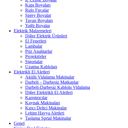
Kapı Boyaları
Rulo Fırçalar
Sprey Boyalar
Tavan Boyaları
Yağlı Boyalar
Elektrik Malzemeleri
Diğer Elektrik Ürünleri
El Fenerleri
Lambalar
Priz Anahtarlar
Projektörler
Sigortalar
Uzatma Kabloları
Elektrikli El Aletleri
Akülü Vidalama Makinalar
Darbeli – Darbesiz Matkaplar
Darbeli-Darbesiz Kablolu Vidalama
Diğer Elektrikli El Aletleri
Karıştırıcılar
Kaynak Makinaları
Kırıcı Delici Makinalar
Lehim Havya Aletleri
Taşlama Sprial Makinalar
Genel