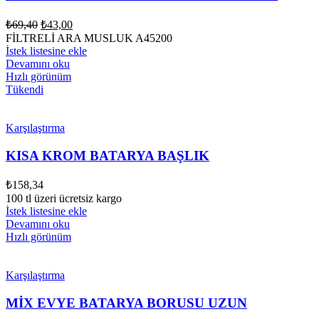
Orijinal
Şu
₺
69,40
₺
43,00
fiyat:
andaki
FİLTRELİ ARA MUSLUK A45200
fiyat:
₺69,40.
İstek listesine ekle
₺43,00.
Devamını oku
Hızlı görünüm
Tükendi
Karşılaştırma
KISA KROM BATARYA BAŞLIK
₺
158,34
100 tl üzeri ücretsiz kargo
İstek listesine ekle
Devamını oku
Hızlı görünüm
Karşılaştırma
MİX EVYE BATARYA BORUSU UZUN