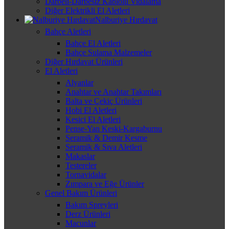
Darbeli-Darbesiz Kablolu Vidalama
Diğer Elektrikli El Aletleri
Nalburiye Hırdavat
Bahçe Aletleri
Bahçe El Aletleri
Bahçe Sulama Malzemeler
Diğer Hırdavat Ürünleri
El Aletleri
Alyanlar
Anahtar ve Anahtar Takımları
Balta ve Çekiç Ürünleri
Hobi El Aletleri
Kesici El Aletleri
Pense-Yan Keski-Kargaburnu
Seramik & Demir Kesme
Seramik & Sıva Aletleri
Makaslar
Testereler
Tornavidalar
Zımpara ve Eğe Ürünler
Genel Bakım Ürünleri
Bakım Spreyleri
Derz Ürünleri
Macunlar