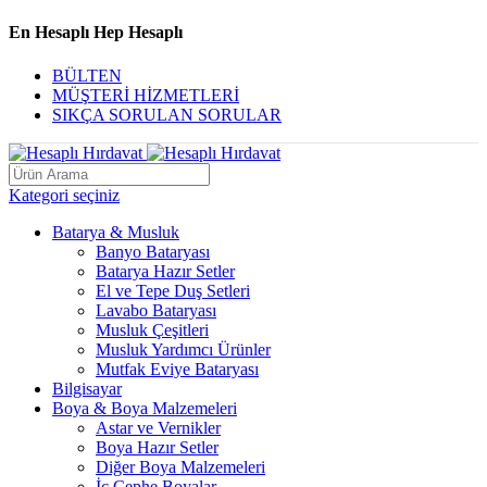
En Hesaplı Hep Hesaplı
BÜLTEN
MÜŞTERİ HİZMETLERİ
SIKÇA SORULAN SORULAR
Kategori seçiniz
Batarya & Musluk
Banyo Bataryası
Batarya Hazır Setler
El ve Tepe Duş Setleri
Lavabo Bataryası
Musluk Çeşitleri
Musluk Yardımcı Ürünler
Mutfak Eviye Bataryası
Bilgisayar
Boya & Boya Malzemeleri
Astar ve Vernikler
Boya Hazır Setler
Diğer Boya Malzemeleri
İç Cephe Boyalar