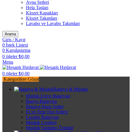
Ayna Setleri
Hela Taşları
Klozet Kapakları
Klozet Takımları
Lavabo ve Lavabo Takımları
Arama
Giriş / Kayıt
0
İstek Listesi
0
Karşılaştırma
0
öğeler
₺
0,00
Menu
0
öğeler
₺
0,00
Kategorilere Gözat
Batarya & Musluk
Mutfak Eviye Bataryası
Banyo Bataryası
Batarya Hazır Setler
El ve Tepe Duş Setleri
Lavabo Bataryası
Musluk Çeşitleri
Musluk Yardımcı Ürünler