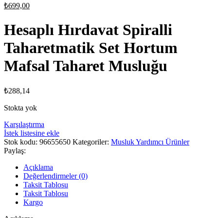
fiyat:
Şu
₺
699,00
₺950,00.
andaki
fiyat:
Hesaplı Hırdavat Spiralli
₺699,00.
Taharetmatik Set Hortum
Mafsal Taharet Musluğu
₺
288,14
Stokta yok
Karşılaştırma
İstek listesine ekle
Stok kodu:
96655650
Kategoriler:
Musluk Yardımcı Ürünler
Paylaş:
Açıklama
Değerlendirmeler (0)
Taksit Tablosu
Taksit Tablosu
Kargo