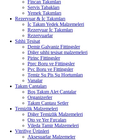
Fincan Takımları
Servis Tabakları
Yemek Takımları
Rezervuar & İç Takımları
İç Takım Yedek Malzemeleri
Rezervuar İç Takımları
Rezervuarlar
Sıhhi Tesisat
Demir Galvaniz Fittingsler
Diğer sıhhi tesisat malzemeleri
Pirinç Fittingsler
Pprc Boru ve Fittingsler
Pvc Boru ve Fittingsler
Temiz Su Pis Su Hortumları
Vanalar
Takım Çantaları
Boş Takım Alet Çantalar
Organizerler
Takım Çantası Setler
Temizlik Malzemeleri
Diğer Temizlik Malzemeleri
Oto ve Yer Fırçaları
Vileda Tamir Malzemeleri
Vitrifiye Ürünleri
Aksesuarlar Malzemeler