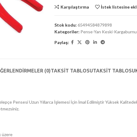
Karşılaştırma
İstek listesine ek
Stok kodu:
65494584879898
Kategoriler:
Pense-Yan Keski-Kargaburnu
Paylaş:
ĞERLENDIRMELER (0)
TAKSIT TABLOSU
TAKSIT TABLOSU
epçe Pensesi Uzun Yıllarca İşlemesi İçin İmal Edilmiştir Yüksek Kalit
etmezsiniz.
k üzere