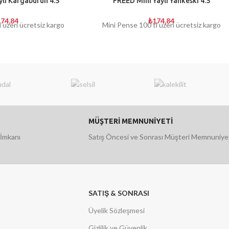
ylı Kargaburun 4.5
FREED Mini Yaylı Yankeski 4.5
74,84
₺
174,84
 üzeri ücretsiz kargo
Mini Pense 100 tl üzeri ücretsiz kargo
MÜŞTERİ MEMNUNİYETİ
 İmkanı
Satış Öncesi ve Sonrası Müşteri Memnuniye
SATIŞ & SONRASI
Üyelik Sözleşmesi
Gizlilik ve Güvenlik