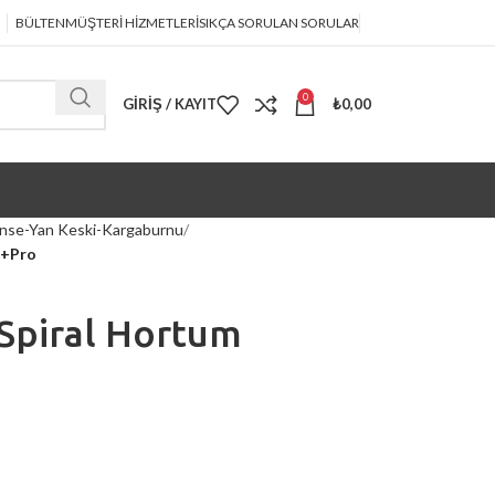
BÜLTEN
MÜŞTERİ HİZMETLERİ
SIKÇA SORULAN SORULAR
0
GIRIŞ / KAYIT
₺
0,00
nse-Yan Keski-Kargaburnu
A+Pro
Spiral Hortum