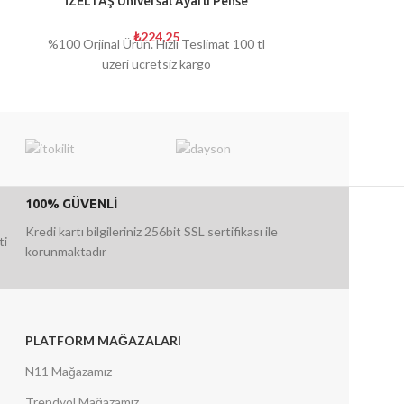
İZELTAŞ Üniversal Ayarlı Pense
İzoleli Pens
₺
224,25
₺
2
%100 Orjinal Ürün. Hızlı Teslimat 100 tl
İzoleli Pens
üzeri ücretsiz kargo
100% GÜVENLİ
Kredi kartı bilgileriniz 256bit SSL sertifikası ile
ti
korunmaktadır
PLATFORM MAĞAZALARI
N11 Mağazamız
Trendyol Mağazamız