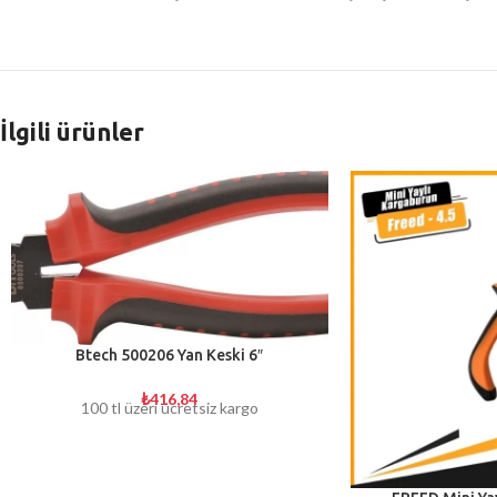
İlgili ürünler
Btech 500206 Yan Keski 6″
₺
416,84
100 tl üzeri ücretsiz kargo