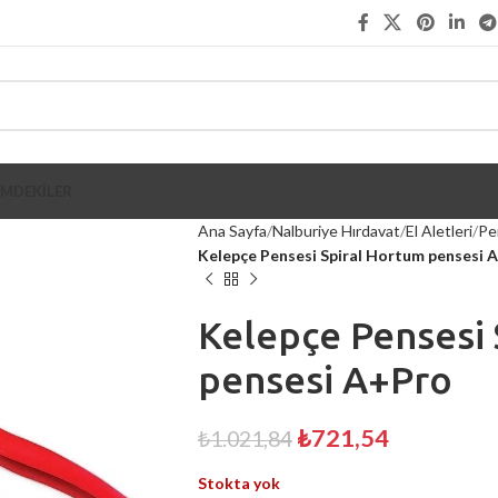
İMDEKİLER
Ana Sayfa
Nalburiye Hırdavat
El Aletleri
Pe
Kelepçe Pensesi Spiral Hortum pensesi 
Kelepçe Pensesi 
pensesi A+Pro
₺
721,54
₺
1.021,84
Stokta yok