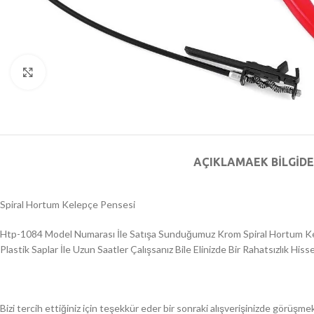
Büyütmek için tıklayın
AÇIKLAMA
EK BILGI
DE
Spiral Hortum Kelepçe Pensesi
Htp-1084 Model Numarası İle Satışa Sunduğumuz Krom Spiral Hortum Kel
Plastik Saplar İle Uzun Saatler Çalışsanız Bile Elinizde Bir Rahatsızlık Hiss
Bizi tercih ettiğiniz için teşekkür eder bir sonraki alışverişinizde görüşme