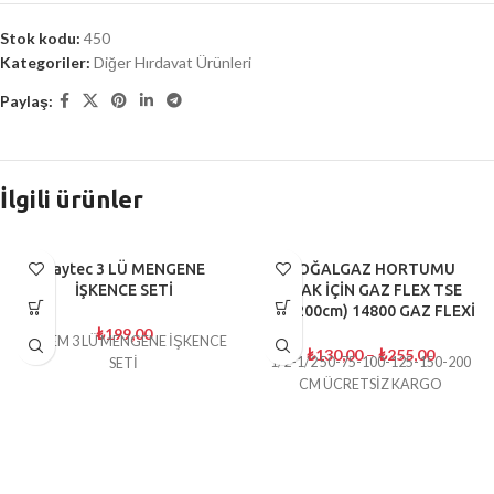
Stok kodu:
450
Kategoriler:
Diğer Hırdavat Ürünleri
Paylaş:
İlgili ürünler
Baytec 3 LÜ MENGENE
TÜKENDI
DOĞALGAZ HORTUMU
İŞKENCE SETİ
OCAK İÇİN GAZ FLEX TSE
(50-200cm) 14800 GAZ FLEXİ
₺
199,00
MEŞEM 3 LÜ MENGENE İŞKENCE
₺
130,00
–
₺
255,00
1/2-1/2 50-75-100-125-150-200
SETİ
CM ÜCRETSİZ KARGO