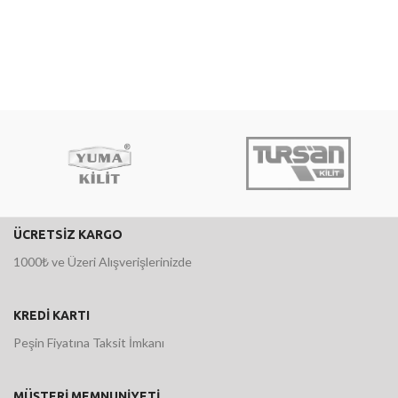
ÜCRETSİZ KARGO
1000₺ ve Üzeri Alışverişlerinizde
KREDİ KARTI
Peşin Fiyatına Taksit İmkanı
MÜŞTERİ MEMNUNİYETİ