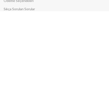
Ödeme Seçenekleri
Sıkça Sorulan Sorular
KVKK Aydınlatma Metni
PLATFORM MAĞAZALARI
N11 Mağazamız
Trendyol Mağazamız
Amazon Mağazamız
Gittigidiyor Mağazamız
Hepsiburada Mağazamız
Çiçek Sepeti Mağazamız
Aliexpress Mağazamız