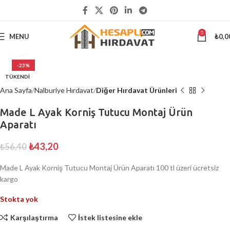
5000 ₺
ÜSTÜ ALIŞVERİŞLERİNİZDE KARGO ÜCRETSİZ
0
MENU
₺
0,0
Büyütmek için tıklayın
-23%
TÜKENDI
Ana Sayfa
Nalburiye Hırdavat
Diğer Hırdavat Ürünleri
Made L Ayak Korniş Tutucu Montaj Ürün
Aparatı
₺
43,20
₺
56,40
Made L Ayak Korniş Tutucu Montaj Ürün Aparatı 100 tl üzeri ücretsiz
kargo
Stokta yok
Karşılaştırma
İstek listesine ekle