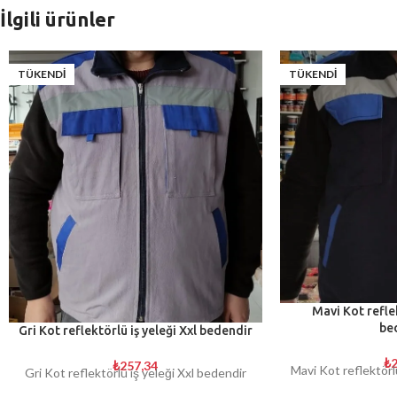
İlgili ürünler
TÜKENDI
TÜKENDI
Mavi Kot reflek
be
Gri Kot reflektörlü iş yeleği Xxl bedendir
₺
2
₺
257,34
Mavi Kot reflektörl
Gri Kot reflektörlü iş yeleği Xxl bedendir