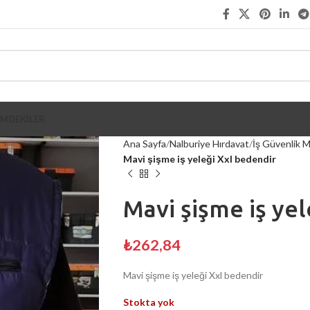
İMDEKİLER
Ana Sayfa
Nalburiye Hırdavat
İş Güvenlik M
Mavi şişme iş yeleği Xxl bedendir
Mavi şişme iş ye
₺
262,84
Mavi şişme iş yeleği Xxl bedendir
Stokta yok