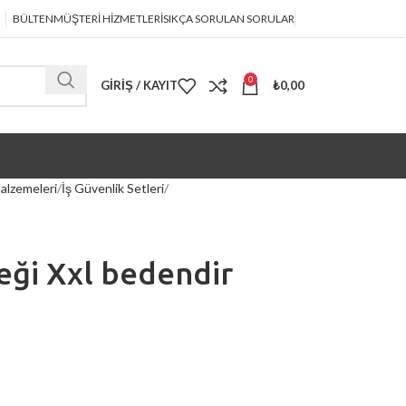
BÜLTEN
MÜŞTERİ HİZMETLERİ
SIKÇA SORULAN SORULAR
0
GIRIŞ / KAYIT
₺
0,00
alzemeleri
İş Güvenlik Setleri
leği Xxl bedendir