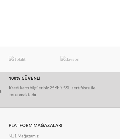
100% GÜVENLİ
Kredi kartı bilgileriniz 256bit SSL sertifikası ile
ti
korunmaktadır
PLATFORM MAĞAZALARI
N11 Mağazamız