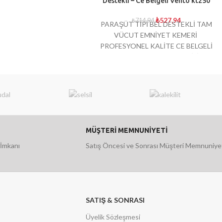
Destekli – Ce Belgeli Vento kt250
₺
527,94
₺
714,94
PARAŞÜT TİPİ BEL DESTEKLİ TAM
VÜCUT EMNİYET KEMERİ
PROFESYONEL KALİTE CE BELGELİ
EN358 EN361 ISO 9001 SERTİFİKALI
KANCA HALAT DAHİLDİR.
MÜŞTERİ MEMNUNİYETİ
 İmkanı
Satış Öncesi ve Sonrası Müşteri Memnuniye
SATIŞ & SONRASI
Üyelik Sözleşmesi