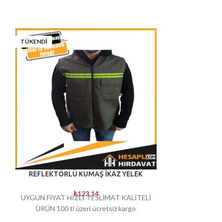
TÜKENDI
TÜKENDI
REFLEKTÖRLÜ KUMAŞ İKAZ YELEK
Siyah şişme 
₺
123,14
UYGUN FİYAT HIZLI TESLİMAT KALİTELİ
ÜRÜN 100 tl üzeri ücretsiz kargo
Siyah şişme