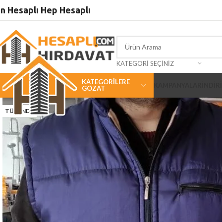
5000 ₺
ÜSTÜ ALIŞVERİŞLERİNİZDE KARGO ÜCRETSİZ
n Hesaplı Hep Hesaplı
KATEGORI SEÇINIZ
KATEGORILERE
KAMPANYALAR
İNDİR
GÖZAT
TÜKENDI