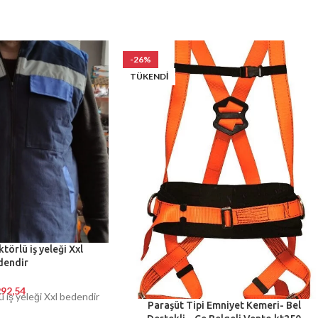
-26%
TÜKENDI
törlü iş yeleği Xxl
dendir
92,54
ü iş yeleği Xxl bedendir
Paraşüt Tipi Emniyet Kemeri- Bel