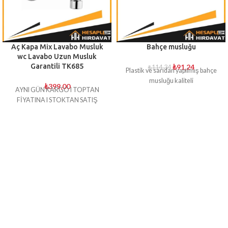
Aç Kapa Mix Lavabo Musluk
Bahçe musluğu
wc Lavabo Uzun Musluk
Garantili TK685
₺
91,24
₺
114,34
Plastik ve sarıdan yapılmış bahçe
musluğu kaliteli
₺
399,00
AYNI GÜN KARGO I TOPTAN
FİYATINA I STOKTAN SATIŞ