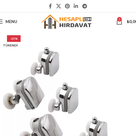
5000 ₺
ÜSTÜ ALIŞVERİŞLERİNİZDE KARGO ÜCRETSİZ
0
MENU
₺
0,0
-25%
TÜKENDI