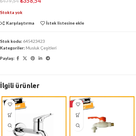
₺
358,54
₺
479,54
Stokta yok
Karşılaştırma
İstek listesine ekle
Stok kodu:
645423423
Kategoriler:
Musluk Çeşitleri
Paylaş:
İlgili ürünler
-20%