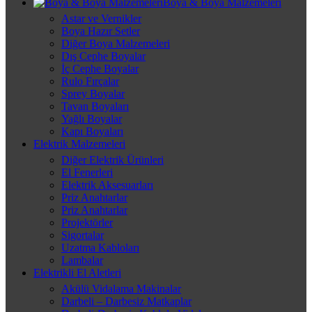
Boya & Boya Malzemeleri
Astar ve Vernikler
Boya Hazır Setler
Diğer Boya Malzemeleri
Dış Cephe Boyalar
İç Cephe Boyalar
Rulo Fırçalar
Sprey Boyalar
Tavan Boyaları
Yağlı Boyalar
Kapı Boyaları
Elektrik Malzemeleri
Diğer Elektrik Ürünleri
El Fenerleri
Elektrik Aksesuarları
Priz Anahtarlar
Priz Anahtarlar
Projektörler
Sigortalar
Uzatma Kabloları
Lambalar
Elektrikli El Aletleri
Akülü Vidalama Makinalar
Darbeli – Darbesiz Matkaplar