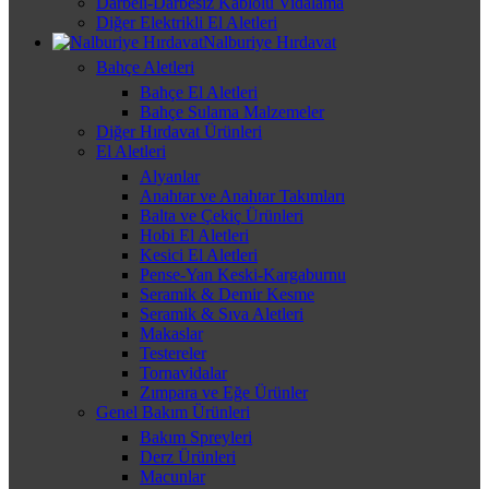
Darbeli-Darbesiz Kablolu Vidalama
Diğer Elektrikli El Aletleri
Nalburiye Hırdavat
Bahçe Aletleri
Bahçe El Aletleri
Bahçe Sulama Malzemeler
Diğer Hırdavat Ürünleri
El Aletleri
Alyanlar
Anahtar ve Anahtar Takımları
Balta ve Çekiç Ürünleri
Hobi El Aletleri
Kesici El Aletleri
Pense-Yan Keski-Kargaburnu
Seramik & Demir Kesme
Seramik & Sıva Aletleri
Makaslar
Testereler
Tornavidalar
Zımpara ve Eğe Ürünler
Genel Bakım Ürünleri
Bakım Spreyleri
Derz Ürünleri
Macunlar