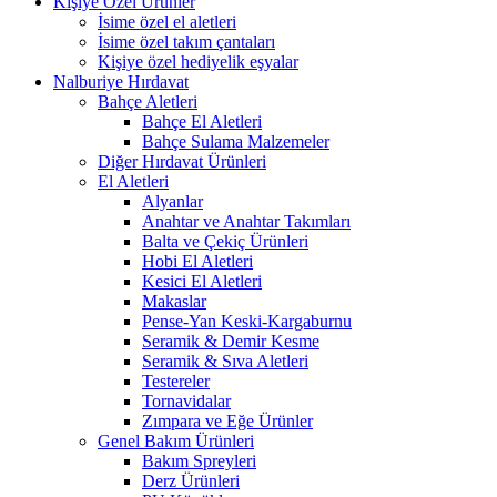
Kişiye Özel Ürünler
İsime özel el aletleri
İsime özel takım çantaları
Kişiye özel hediyelik eşyalar
Nalburiye Hırdavat
Bahçe Aletleri
Bahçe El Aletleri
Bahçe Sulama Malzemeler
Diğer Hırdavat Ürünleri
El Aletleri
Alyanlar
Anahtar ve Anahtar Takımları
Balta ve Çekiç Ürünleri
Hobi El Aletleri
Kesici El Aletleri
Makaslar
Pense-Yan Keski-Kargaburnu
Seramik & Demir Kesme
Seramik & Sıva Aletleri
Testereler
Tornavidalar
Zımpara ve Eğe Ürünler
Genel Bakım Ürünleri
Bakım Spreyleri
Derz Ürünleri