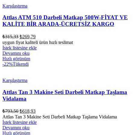
Karşılaştırma
Attlas ATM 510 Darbeli Matkap 500W-FİYAT VE
KALİTE BİR ARADA-ÜCRETSİZ KARGO
Orijinal
Şu
₺
315,33
₺
269,79
fiyat:
andaki
uygun fiyat kaliteli ürün hızlı teslimat
fiyat:
₺315,33.
İstek listesine ekle
₺269,79.
Devamını oku
Hızlı görünüm
-22%
Tükendi
Karşılaştırma
Attlas Tan 3 Makine Seti Darbeli Matkap Taşlama
Vidalama
Orijinal
Şu
₺
793,50
₺
618,93
fiyat:
andaki
Attlas Tan 3 Makine Seti Darbeli Matkap Taşlama Vidalama
fiyat:
₺793,50.
İstek listesine ekle
₺618,93.
Devamını oku
Hızlı görünüm