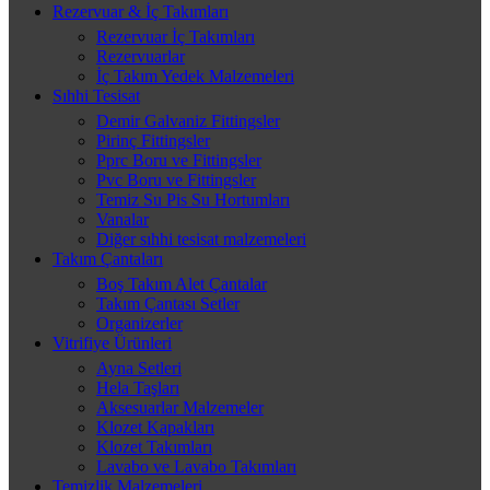
Rezervuar & İç Takımları
Rezervuar İç Takımları
Rezervuarlar
İç Takım Yedek Malzemeleri
Sıhhi Tesisat
Demir Galvaniz Fittingsler
Pirinç Fittingsler
Pprc Boru ve Fittingsler
Pvc Boru ve Fittingsler
Temiz Su Pis Su Hortumları
Vanalar
Diğer sıhhi tesisat malzemeleri
Takım Çantaları
Boş Takım Alet Çantalar
Takım Çantası Setler
Organizerler
Vitrifiye Ürünleri
Ayna Setleri
Hela Taşları
Aksesuarlar Malzemeler
Klozet Kapakları
Klozet Takımları
Lavabo ve Lavabo Takımları
Temizlik Malzemeleri