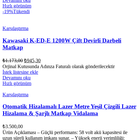
Devamını oku
Hızlı görünüm
-19%
Tükendi
Karşılaştırma
Kawasaki K-ED-E 1200W Çift Devirli Darbeli
Matkap
Orijinal
Şu
₺
1.173,00
₺
945,30
fiyat:
andaki
Orjinal Kutusunda Adınza Faturalı olarak gönderilecektir
fiyat:
₺1.173,00.
İstek listesine ekle
₺945,30.
Devamını oku
Hızlı görünüm
Karşılaştırma
Otomatik Hizalamalı Lazer Metre Yeşil Çizgili Lazer
Hizalama & Şarjlı Matkap Vidalama
₺
3.500,00
Ürün Açıklaması – Güçlü performans: 58 volt akü kapasitesi ile
uzun süreli kullanım imkanı sunar. – Yüksek enerji verimliliği: