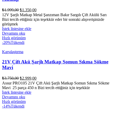
Orijinal
Şu
₺
1.999,00
₺
1.350,00
fiyat:
andaki
12V Şarjlı Matkap Metal Şanzıman Bakır Sargılı Çift Akülü Sarı
fiyat:
₺1.999,00.
Bizi tercih ettiğiniz için teşekkür eder bir sonraki alışverişinizde
₺1.350,00.
görüşmek
İstek listesine ekle
Devamını oku
Hızlı görünüm
-20%
Tükendi
Karşılaştırma
21V Çift Akü Şarjlı Matkap Somun Sıkma Sökme
Mavi
Orijinal
Şu
₺
3.750,00
₺
2.999,00
fiyat:
andaki
Assur PRO105 21V Çift Akü Şarjlı Matkap Somun Sıkma Sökme
fiyat:
₺3.750,00.
Mavi 25 parça 450 n Bizi tercih ettiğiniz için teşekkür
₺2.999,00.
İstek listesine ekle
Devamını oku
Hızlı görünüm
-14%
Tükendi