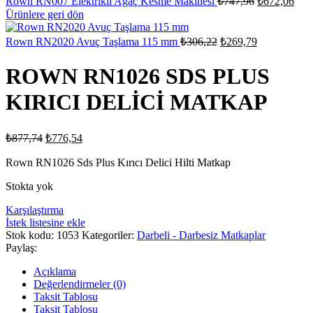
Rown RN007 Elektrikli Ağaç Kesme Makinesi
₺
747,96
₺
672,06
fiyat:
anda
Ürünlere geri dön
fiyat
₺747,96.
₺67
Orijinal
Şu
Rown RN2020 Avuç Taşlama 115 mm
₺
306,22
₺
269,79
fiyat:
andaki
fiyat:
₺306,22.
ROWN RN1026 SDS PLUS
₺269,79.
KIRICI DELİCİ MATKAP
Orijinal
Şu
₺
877,74
₺
776,54
fiyat:
andaki
fiyat:
Rown RN1026 Sds Plus Kırıcı Delici Hilti Matkap
₺877,74.
₺776,54.
Stokta yok
Karşılaştırma
İstek listesine ekle
Stok kodu:
1053
Kategoriler:
Darbeli - Darbesiz Matkaplar
Paylaş:
Açıklama
Değerlendirmeler (0)
Taksit Tablosu
Taksit Tablosu