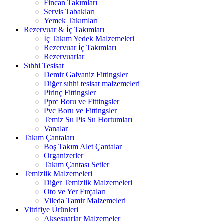
Fincan Takımları
Servis Tabakları
Yemek Takımları
Rezervuar & İç Takımları
İç Takım Yedek Malzemeleri
Rezervuar İç Takımları
Rezervuarlar
Sıhhi Tesisat
Demir Galvaniz Fittingsler
Diğer sıhhi tesisat malzemeleri
Pirinç Fittingsler
Pprc Boru ve Fittingsler
Pvc Boru ve Fittingsler
Temiz Su Pis Su Hortumları
Vanalar
Takım Çantaları
Boş Takım Alet Çantalar
Organizerler
Takım Çantası Setler
Temizlik Malzemeleri
Diğer Temizlik Malzemeleri
Oto ve Yer Fırçaları
Vileda Tamir Malzemeleri
Vitrifiye Ürünleri
Aksesuarlar Malzemeler