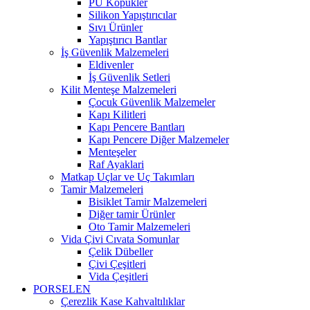
PU Köpükler
Silikon Yapıştırıcılar
Sıvı Ürünler
Yapıştırıcı Bantlar
İş Güvenlik Malzemeleri
Eldivenler
İş Güvenlik Setleri
Kilit Menteşe Malzemeleri
Çocuk Güvenlik Malzemeler
Kapı Kilitleri
Kapı Pencere Bantları
Kapı Pencere Diğer Malzemeler
Menteşeler
Raf Ayaklari
Matkap Uçlar ve Uç Takımları
Tamir Malzemeleri
Bisiklet Tamir Malzemeleri
Diğer tamir Ürünler
Oto Tamir Malzemeleri
Vida Çivi Cıvata Somunlar
Çelik Dübeller
Çivi Çeşitleri
Vida Çeşitleri
PORSELEN
Çerezlik Kase Kahvaltılıklar