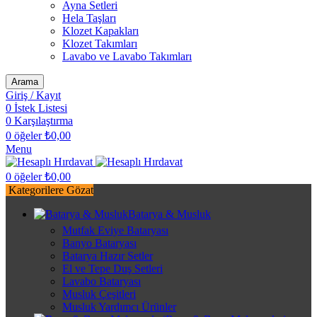
Ayna Setleri
Hela Taşları
Klozet Kapakları
Klozet Takımları
Lavabo ve Lavabo Takımları
Arama
Giriş / Kayıt
0
İstek Listesi
0
Karşılaştırma
0
öğeler
₺
0,00
Menu
0
öğeler
₺
0,00
Kategorilere Gözat
Batarya & Musluk
Mutfak Eviye Bataryası
Banyo Bataryası
Batarya Hazır Setler
El ve Tepe Duş Setleri
Lavabo Bataryası
Musluk Çeşitleri
Musluk Yardımcı Ürünler