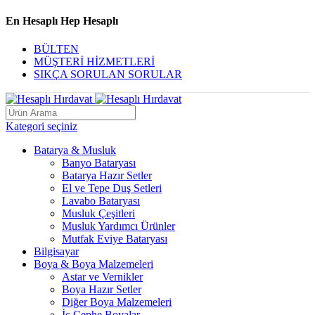
En Hesaplı Hep Hesaplı
BÜLTEN
MÜŞTERİ HİZMETLERİ
SIKÇA SORULAN SORULAR
Kategori seçiniz
Batarya & Musluk
Banyo Bataryası
Batarya Hazır Setler
El ve Tepe Duş Setleri
Lavabo Bataryası
Musluk Çeşitleri
Musluk Yardımcı Ürünler
Mutfak Eviye Bataryası
Bilgisayar
Boya & Boya Malzemeleri
Astar ve Vernikler
Boya Hazır Setler
Diğer Boya Malzemeleri
İç Cephe Boyalar