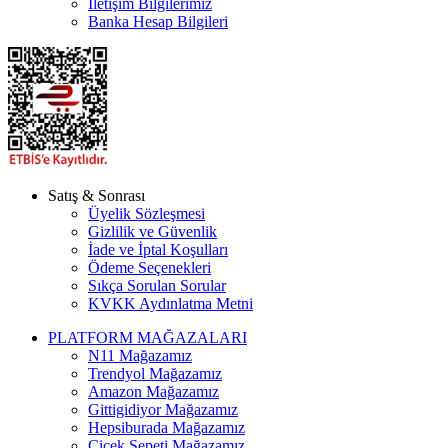
İletişim Bilgilerimiz
Banka Hesap Bilgileri
Satış & Sonrası
Üyelik Sözleşmesi
Gizlilik ve Güvenlik
İade ve İptal Koşulları
Ödeme Seçenekleri
Sıkça Sorulan Sorular
KVKK Aydınlatma Metni
PLATFORM MAĞAZALARI
N11 Mağazamız
Trendyol Mağazamız
Amazon Mağazamız
Gittigidiyor Mağazamız
Hepsiburada Mağazamız
Çiçek Sepeti Mağazamız