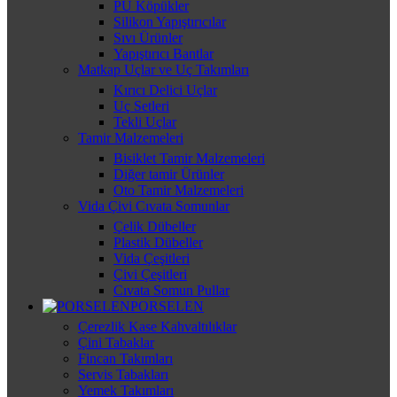
PU Köpükler
Silikon Yapıştırıcılar
Sıvı Ürünler
Yapıştırıcı Bantlar
Matkap Uçlar ve Uç Takımları
Kırıcı Delici Uçlar
Uç Setleri
Tekli Uçlar
Tamir Malzemeleri
Bisiklet Tamir Malzemeleri
Diğer tamir Ürünler
Oto Tamir Malzemeleri
Vida Çivi Cıvata Somunlar
Çelik Dübeller
Plastik Dübeller
Vida Çeşitleri
Çivi Çeşitleri
Cıvata Somun Pullar
PORSELEN
Çerezlik Kase Kahvaltılıklar
Çini Tabaklar
Fincan Takımları
Servis Tabakları
Yemek Takımları