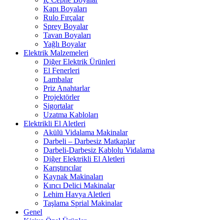
Kapı Boyaları
Rulo Fırçalar
Sprey Boyalar
Tavan Boyaları
Yağlı Boyalar
Elektrik Malzemeleri
Diğer Elektrik Ürünleri
El Fenerleri
Lambalar
Priz Anahtarlar
Projektörler
Sigortalar
Uzatma Kabloları
Elektrikli El Aletleri
Akülü Vidalama Makinalar
Darbeli – Darbesiz Matkaplar
Darbeli-Darbesiz Kablolu Vidalama
Diğer Elektrikli El Aletleri
Karıştırıcılar
Kaynak Makinaları
Kırıcı Delici Makinalar
Lehim Havya Aletleri
Taşlama Sprial Makinalar
Genel