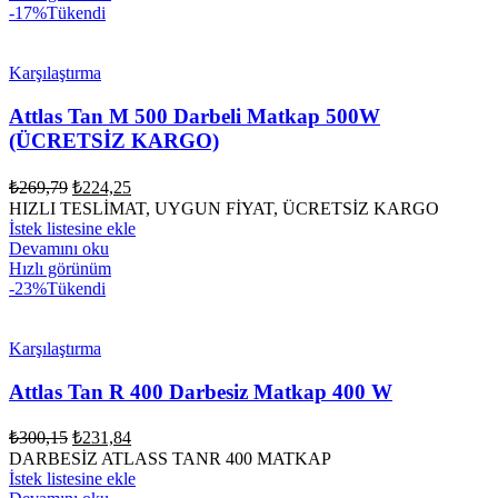
-17%
Tükendi
Karşılaştırma
Attlas Tan M 500 Darbeli Matkap 500W
(ÜCRETSİZ KARGO)
Orijinal
Şu
₺
269,79
₺
224,25
fiyat:
andaki
HIZLI TESLİMAT, UYGUN FİYAT, ÜCRETSİZ KARGO
fiyat:
₺269,79.
İstek listesine ekle
₺224,25.
Devamını oku
Hızlı görünüm
-23%
Tükendi
Karşılaştırma
Attlas Tan R 400 Darbesiz Matkap 400 W
Orijinal
Şu
₺
300,15
₺
231,84
fiyat:
andaki
DARBESİZ ATLASS TANR 400 MATKAP
fiyat:
₺300,15.
İstek listesine ekle
₺231,84.