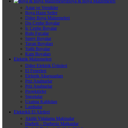
Boya & Boya Malzemeleri
Astar ve Vernikler
Boya Hazır Setler
Diğer Boya Malzemeleri
Dış Cephe Boyalar
İç Cephe Boyalar
Rulo Fırçalar
Sprey Boyalar
Tavan Boyaları
Yağlı Boyalar
Kapı Boyaları
Elektrik Malzemeleri
Diğer Elektrik Ürünleri
El Fenerleri
Elektrik Aksesuarları
Priz Anahtarlar
Priz Anahtarlar
Projektörler
Sigortalar
Uzatma Kabloları
Lambalar
Elektrikli El Aletleri
Akülü Vidalama Makinalar
Darbeli – Darbesiz Matkaplar