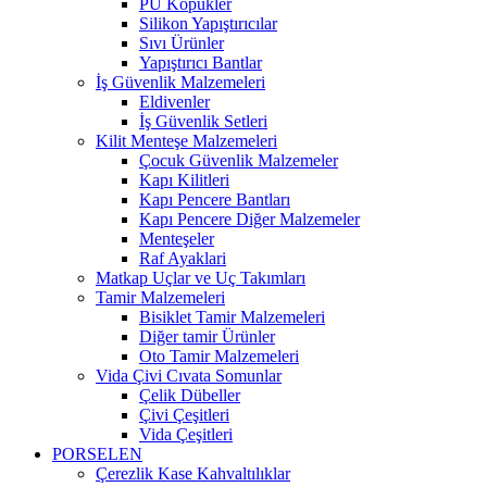
PU Köpükler
Silikon Yapıştırıcılar
Sıvı Ürünler
Yapıştırıcı Bantlar
İş Güvenlik Malzemeleri
Eldivenler
İş Güvenlik Setleri
Kilit Menteşe Malzemeleri
Çocuk Güvenlik Malzemeler
Kapı Kilitleri
Kapı Pencere Bantları
Kapı Pencere Diğer Malzemeler
Menteşeler
Raf Ayaklari
Matkap Uçlar ve Uç Takımları
Tamir Malzemeleri
Bisiklet Tamir Malzemeleri
Diğer tamir Ürünler
Oto Tamir Malzemeleri
Vida Çivi Cıvata Somunlar
Çelik Dübeller
Çivi Çeşitleri
Vida Çeşitleri
PORSELEN
Çerezlik Kase Kahvaltılıklar