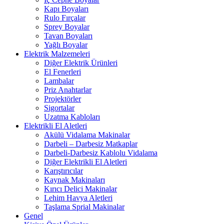
Kapı Boyaları
Rulo Fırçalar
Sprey Boyalar
Tavan Boyaları
Yağlı Boyalar
Elektrik Malzemeleri
Diğer Elektrik Ürünleri
El Fenerleri
Lambalar
Priz Anahtarlar
Projektörler
Sigortalar
Uzatma Kabloları
Elektrikli El Aletleri
Akülü Vidalama Makinalar
Darbeli – Darbesiz Matkaplar
Darbeli-Darbesiz Kablolu Vidalama
Diğer Elektrikli El Aletleri
Karıştırıcılar
Kaynak Makinaları
Kırıcı Delici Makinalar
Lehim Havya Aletleri
Taşlama Sprial Makinalar
Genel