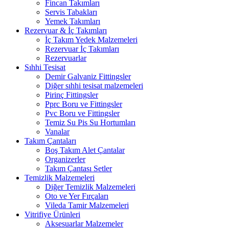
Fincan Takımları
Servis Tabakları
Yemek Takımları
Rezervuar & İç Takımları
İç Takım Yedek Malzemeleri
Rezervuar İç Takımları
Rezervuarlar
Sıhhi Tesisat
Demir Galvaniz Fittingsler
Diğer sıhhi tesisat malzemeleri
Pirinç Fittingsler
Pprc Boru ve Fittingsler
Pvc Boru ve Fittingsler
Temiz Su Pis Su Hortumları
Vanalar
Takım Çantaları
Boş Takım Alet Çantalar
Organizerler
Takım Çantası Setler
Temizlik Malzemeleri
Diğer Temizlik Malzemeleri
Oto ve Yer Fırçaları
Vileda Tamir Malzemeleri
Vitrifiye Ürünleri
Aksesuarlar Malzemeler