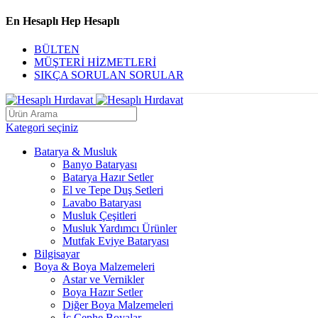
En Hesaplı Hep Hesaplı
BÜLTEN
MÜŞTERİ HİZMETLERİ
SIKÇA SORULAN SORULAR
Kategori seçiniz
Batarya & Musluk
Banyo Bataryası
Batarya Hazır Setler
El ve Tepe Duş Setleri
Lavabo Bataryası
Musluk Çeşitleri
Musluk Yardımcı Ürünler
Mutfak Eviye Bataryası
Bilgisayar
Boya & Boya Malzemeleri
Astar ve Vernikler
Boya Hazır Setler
Diğer Boya Malzemeleri
İç Cephe Boyalar