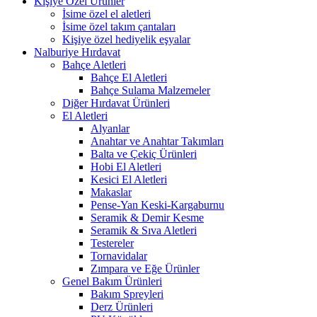
Kişiye Özel Ürünler
İsime özel el aletleri
İsime özel takım çantaları
Kişiye özel hediyelik eşyalar
Nalburiye Hırdavat
Bahçe Aletleri
Bahçe El Aletleri
Bahçe Sulama Malzemeler
Diğer Hırdavat Ürünleri
El Aletleri
Alyanlar
Anahtar ve Anahtar Takımları
Balta ve Çekiç Ürünleri
Hobi El Aletleri
Kesici El Aletleri
Makaslar
Pense-Yan Keski-Kargaburnu
Seramik & Demir Kesme
Seramik & Sıva Aletleri
Testereler
Tornavidalar
Zımpara ve Eğe Ürünler
Genel Bakım Ürünleri
Bakım Spreyleri
Derz Ürünleri