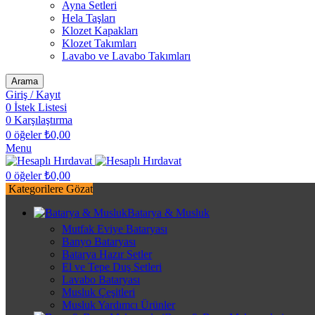
Ayna Setleri
Hela Taşları
Klozet Kapakları
Klozet Takımları
Lavabo ve Lavabo Takımları
Arama
Giriş / Kayıt
0
İstek Listesi
0
Karşılaştırma
0
öğeler
₺
0,00
Menu
0
öğeler
₺
0,00
Kategorilere Gözat
Batarya & Musluk
Mutfak Eviye Bataryası
Banyo Bataryası
Batarya Hazır Setler
El ve Tepe Duş Setleri
Lavabo Bataryası
Musluk Çeşitleri
Musluk Yardımcı Ürünler