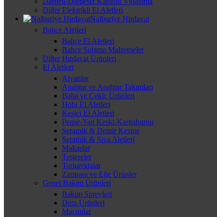
Darbeli-Darbesiz Kablolu Vidalama
Diğer Elektrikli El Aletleri
Nalburiye Hırdavat
Bahçe Aletleri
Bahçe El Aletleri
Bahçe Sulama Malzemeler
Diğer Hırdavat Ürünleri
El Aletleri
Alyanlar
Anahtar ve Anahtar Takımları
Balta ve Çekiç Ürünleri
Hobi El Aletleri
Kesici El Aletleri
Pense-Yan Keski-Kargaburnu
Seramik & Demir Kesme
Seramik & Sıva Aletleri
Makaslar
Testereler
Tornavidalar
Zımpara ve Eğe Ürünler
Genel Bakım Ürünleri
Bakım Spreyleri
Derz Ürünleri
Macunlar