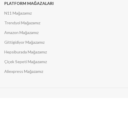
PLATFORM MAĞAZALARI
N11 Mağazamız
Trendyol Mağazamız
Amazon Mağazamız
Gittigidiyor Mağazamız
Hepsiburada Mağazamız
Çiçek Sepeti Mağazamız
Aliexpress Mağazamız
Size Özel Fırsatları Kaçırmayın
Sürpriz fırsatları kaçırmamak
için e-bültene kaydolun!