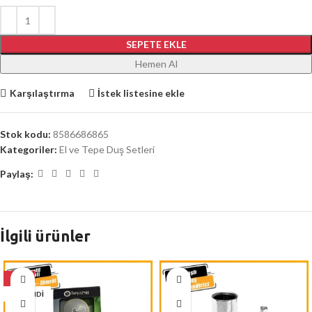
SEPETE EKLE
Hemen Al
Karşılaştırma
İstek listesine ekle
Stok kodu:
8586686865
Kategoriler:
El ve Tepe Duş Setleri
Paylaş:
İlgili ürünler
-26%
TÜKENDI