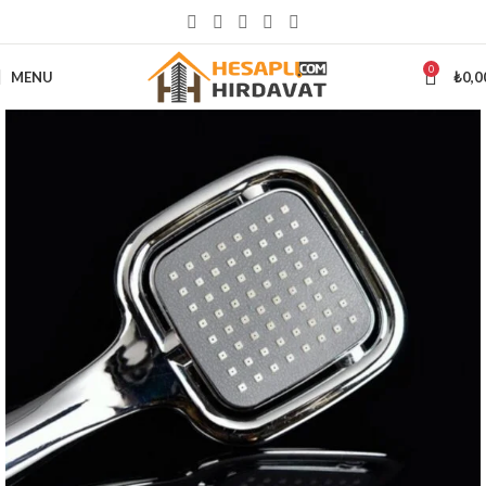
5000 ₺
ÜSTÜ ALIŞVERİŞLERİNİZDE KARGO ÜCRETSİZ
0
MENU
₺
0,0