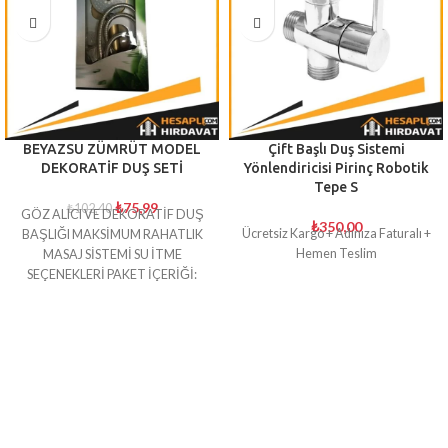
BEYAZSU ZÜMRÜT MODEL
Çift Başlı Duş Sistemi
DEKORATİF DUŞ SETİ
Yönlendiricisi Pirinç Robotik
Tepe S
₺
75,99
₺
102,40
GÖZ ALICI VE DEKORATİF DUŞ
₺
350,00
Ücretsiz Kargo + Adınıza Faturalı +
BAŞLIĞI MAKSİMUM RAHATLIK
Hemen Teslim
MASAJ SİSTEMİ SU İTME
SEÇENEKLERİ PAKET İÇERİĞİ:
MULTİ FONKSİYONLU EL DUŞU
KROM