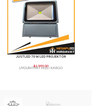
JUSTLED 70 W LED PROJEKTÖR
LED PROJEK
₺
1.999,00
UYGUN FİYAT HIZLI KARGO
₺
3
%80 ENER
PROJEKTÖR 100