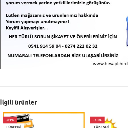
İlgili ürünler
-31%
-13%
TÜKENDI
TÜKENDI