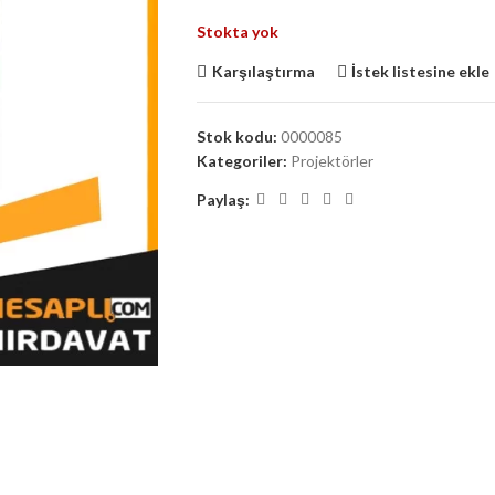
Stokta yok
Karşılaştırma
İstek listesine ekle
Stok kodu:
0000085
Kategoriler:
Projektörler
Paylaş: