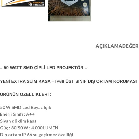
AÇIKLAMA
DEĞER
– 50 WATT SMD ÇİPLİ LED PROJEKTÖR –
YENİ EXTRA SLİM KASA – IP66 ÜST SINIF DIŞ ORTAM KORUMASI
ÜRÜNÜN ÖZELLİKLERİ :
50 W SMD Led Beyaz Işık
Enerji Sınıfı : A++
Siyah döküm kasa
Güç : 80*50 W : 4.000 LÜMEN
Dış ortam IP 66 su geçirmez özelliği