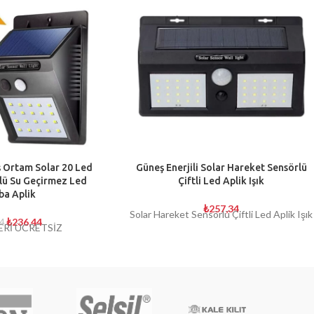
ış Ortam Solar 20 Led
Güneş Enerjili Solar Hareket Sensörlü
lü Su Geçirmez Led
Çiftli Led Aplik Işık
a Aplik
₺
257,34
Solar Hareket Sensörlü Çiftli Led Aplik Işık
₺
236,44
4
ERİ ÜCRETSİZ