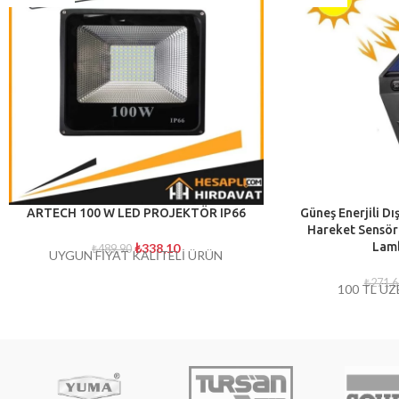
ARTECH 100 W LED PROJEKTÖR IP66
Güneş Enerjili D
Hareket Sensör
Lamb
₺
338,10
₺
489,90
UYGUN FİYAT KALİTELİ ÜRÜN
₺
271,6
100 TL ÜZ