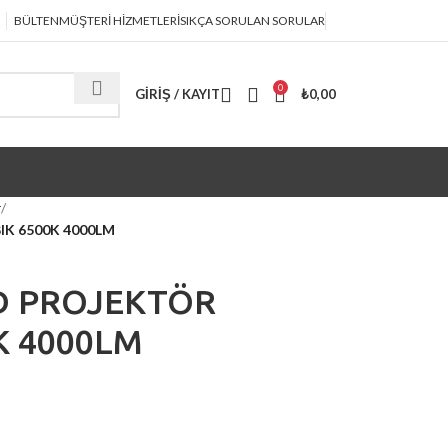
BÜLTEN
MÜŞTERİ HİZMETLERİ
SIKÇA SORULAN SORULAR
0
GIRIŞ / KAYIT
₺
0,00
r
IK 6500K 4000LM
ED PROJEKTÖR
K 4000LM