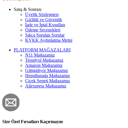
Satış & Sonrası
Üyelik Sözleşmesi
Gizlilik ve Güvenlik
İade ve İptal Koşulları
Ödeme Seçenekleri
Sıkça Sorulan Sorular
KVKK Aydınlatma Metni
PLATFORM MAĞAZALARI
N11 Mağazamız
Trendyol Mağazamız
Amazon Mağazamız
Gittigidiyor Mağazamız
Hepsiburada Mağazamız
Çiçek Sepeti Mağazamız
Aliexpress Mağazamız
Size Özel Fırsatları Kaçırmayın