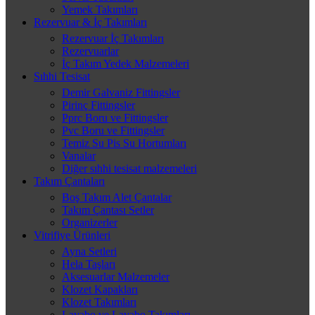
Yemek Takımları
Rezervuar & İç Takımları
Rezervuar İç Takımları
Rezervuarlar
İç Takım Yedek Malzemeleri
Sıhhi Tesisat
Demir Galvaniz Fittingsler
Pirinç Fittingsler
Pprc Boru ve Fittingsler
Pvc Boru ve Fittingsler
Temiz Su Pis Su Hortumları
Vanalar
Diğer sıhhi tesisat malzemeleri
Takım Çantaları
Boş Takım Alet Çantalar
Takım Çantası Setler
Organizerler
Vitrifiye Ürünleri
Ayna Setleri
Hela Taşları
Aksesuarlar Malzemeler
Klozet Kapakları
Klozet Takımları
Lavabo ve Lavabo Takımları