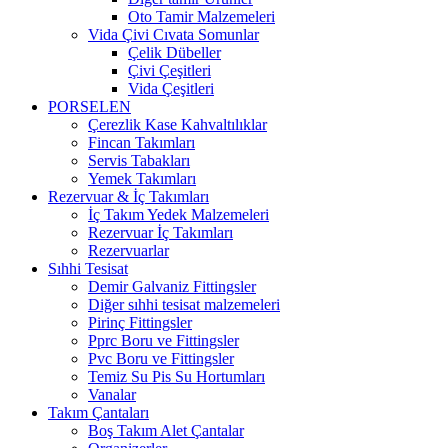
Oto Tamir Malzemeleri
Vida Çivi Cıvata Somunlar
Çelik Dübeller
Çivi Çeşitleri
Vida Çeşitleri
PORSELEN
Çerezlik Kase Kahvaltılıklar
Fincan Takımları
Servis Tabakları
Yemek Takımları
Rezervuar & İç Takımları
İç Takım Yedek Malzemeleri
Rezervuar İç Takımları
Rezervuarlar
Sıhhi Tesisat
Demir Galvaniz Fittingsler
Diğer sıhhi tesisat malzemeleri
Pirinç Fittingsler
Pprc Boru ve Fittingsler
Pvc Boru ve Fittingsler
Temiz Su Pis Su Hortumları
Vanalar
Takım Çantaları
Boş Takım Alet Çantalar