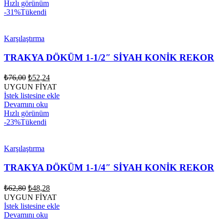
Hızlı görünüm
-31%
Tükendi
Karşılaştırma
TRAKYA DÖKÜM 1-1/2″ SİYAH KONİK REKOR
Orijinal
Şu
₺
76,00
₺
52,24
fiyat:
andaki
UYGUN FİYAT
fiyat:
₺76,00.
İstek listesine ekle
₺52,24.
Devamını oku
Hızlı görünüm
-23%
Tükendi
Karşılaştırma
TRAKYA DÖKÜM 1-1/4″ SİYAH KONİK REKOR
Orijinal
Şu
₺
62,80
₺
48,28
fiyat:
andaki
UYGUN FİYAT
fiyat:
₺62,80.
İstek listesine ekle
₺48,28.
Devamını oku