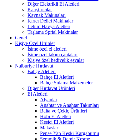
Diğer Elektrikli El Aletleri
Karıştırıcılar
Kaynak Makinaları
Kırıcı Delici Makinalar
Lehim Havya Aletleri
Taşlama Sprial Makinalar
Genel
Kişiye Özel Ürünler
İsime özel el aletleri
İsime özel takım çantaları
Kişiye özel hediyelik eşyalar
Nalburiye Hırdavat
Bahçe Aletleri
Bahçe El Aletleri
Bahçe Sulama Malzemeler
Diğer Hırdavat Ürünleri
El Aletleri
Alyanlar
Anahtar ve Anahtar Takımları
Balta ve Çekiç Ürünleri
Hobi El Aletleri
Kesici El Aletleri
Makaslar
Pense-Yan Keski-Kargaburnu
Seramik & Demir Kesme