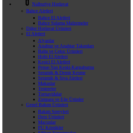
Nalburiye Hırdavat
Bahçe Aletleri
Bahçe El Aletleri
Bahçe Sulama Malzemeler
Diğer Hırdavat Ürünleri
El Aletleri
Alyanlar
Anahtar ve Anahtar Takımları
Balta ve Çekiç Ürünleri
Hobi El Aletleri
Kesici El Aletleri
Pense-Yan Keski-Kargaburnu
Seramik & Demir Kesme
Seramik & Sıva Aletleri
Makaslar
Testereler
Tornavidalar
Zımpara ve Eğe Ürünler
Genel Bakım Ürünleri
Bakım Spreyleri
Derz Ürünleri
Macunlar
PU Köpükler
Silikon Yapıştırıcılar