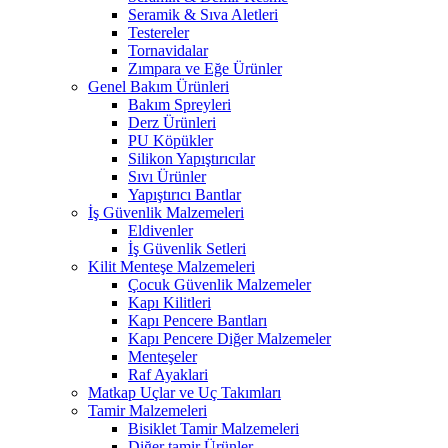
Seramik & Sıva Aletleri
Testereler
Tornavidalar
Zımpara ve Eğe Ürünler
Genel Bakım Ürünleri
Bakım Spreyleri
Derz Ürünleri
PU Köpükler
Silikon Yapıştırıcılar
Sıvı Ürünler
Yapıştırıcı Bantlar
İş Güvenlik Malzemeleri
Eldivenler
İş Güvenlik Setleri
Kilit Menteşe Malzemeleri
Çocuk Güvenlik Malzemeler
Kapı Kilitleri
Kapı Pencere Bantları
Kapı Pencere Diğer Malzemeler
Menteşeler
Raf Ayaklari
Matkap Uçlar ve Uç Takımları
Tamir Malzemeleri
Bisiklet Tamir Malzemeleri
Diğer tamir Ürünler