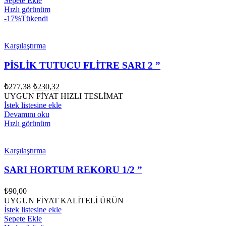
Sepete Ekle
Hızlı görünüm
-17%
Tükendi
Karşılaştırma
PİSLİK TUTUCU FLİTRE SARI 2 ”
Orijinal
Şu
₺
277,38
₺
230,32
fiyat:
andaki
UYGUN FİYAT HIZLI TESLİMAT
fiyat:
₺277,38.
İstek listesine ekle
₺230,32.
Devamını oku
Hızlı görünüm
Karşılaştırma
SARI HORTUM REKORU 1/2 ”
₺
90,00
UYGUN FİYAT KALİTELİ ÜRÜN
İstek listesine ekle
Sepete Ekle