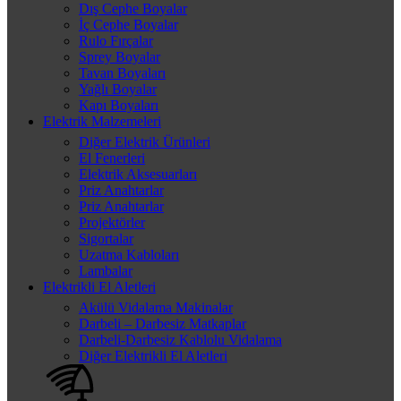
Dış Cephe Boyalar
İç Cephe Boyalar
Rulo Fırçalar
Sprey Boyalar
Tavan Boyaları
Yağlı Boyalar
Kapı Boyaları
Elektrik Malzemeleri
Diğer Elektrik Ürünleri
El Fenerleri
Elektrik Aksesuarları
Priz Anahtarlar
Priz Anahtarlar
Projektörler
Sigortalar
Uzatma Kabloları
Lambalar
Elektrikli El Aletleri
Akülü Vidalama Makinalar
Darbeli – Darbesiz Matkaplar
Darbeli-Darbesiz Kablolu Vidalama
Diğer Elektrikli El Aletleri