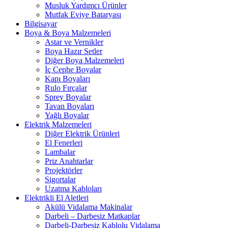
Musluk Yardımcı Ürünler
Mutfak Eviye Bataryası
Bilgisayar
Boya & Boya Malzemeleri
Astar ve Vernikler
Boya Hazır Setler
Diğer Boya Malzemeleri
İç Cephe Boyalar
Kapı Boyaları
Rulo Fırçalar
Sprey Boyalar
Tavan Boyaları
Yağlı Boyalar
Elektrik Malzemeleri
Diğer Elektrik Ürünleri
El Fenerleri
Lambalar
Priz Anahtarlar
Projektörler
Sigortalar
Uzatma Kabloları
Elektrikli El Aletleri
Akülü Vidalama Makinalar
Darbeli – Darbesiz Matkaplar
Darbeli-Darbesiz Kablolu Vidalama