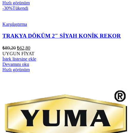
Hızlı görünüm
-30%
Tükendi
Karşılaştırma
TRAKYA DÖKÜM 2″ SİYAH KONİK REKOR
Orijinal
Şu
₺
89,20
₺
62,80
fiyat:
andaki
UYGUN FİYAT
fiyat:
₺89,20.
İstek listesine ekle
₺62,80.
Devamını oku
Hızlı görünüm