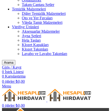
Organizerler
Takım Çantası Setler
Temizlik Malzemeleri
Diğer Temizlik Malzemeleri
Oto ve Yer Fırçaları
Vileda Tamir Malzemeleri
Vitrifiye Ürünleri
Aksesuarlar Malzemeler
Ayna Setleri
Hela Taşları
Klozet Kapakları
Klozet Takımları
Lavabo ve Lavabo Takımları
Arama
Giriş / Kayıt
0
İstek Listesi
0
Karşılaştırma
0
öğeler
₺
0,00
Menu
0
öğeler
₺
0,00