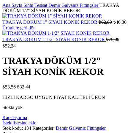
Ana Sayfa
Sıhhi Tesisat
Demir Galvaniz Fittingsler
TRAKYA
DÖKÜM 1/2″ SİYAH KONİK REKOR
Orijinal
Şu
TRAKYA DÖKÜM 1" SİYAH KONİK REKOR
₺
62,80
₺
40,36
fiyat:
and
Ürünlere geri dön
fiya
₺62,80.
₺40
Orijina
TRAKYA DÖKÜM 1-1/2" SİYAH KONİK REKOR
₺
76,00
fiyat:
Şu
₺
52,24
₺76,00
andaki
fiyat:
TRAKYA DÖKÜM 1/2″
₺52,24.
SİYAH KONİK REKOR
Orijinal
Şu
₺
53,56
₺
32,44
fiyat:
andaki
fiyat:
HIZLI KARGO UYGUN FİYAT KALİTELİ ÜRÜN
₺53,56.
₺32,44.
Stokta yok
Karşılaştırma
İstek listesine ekle
Stok kodu:
134
Kategoriler:
Demir Galvaniz Fittingsler