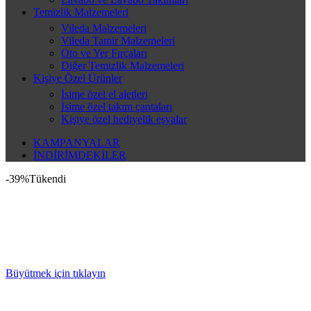
Temizlik Malzemeleri
Vileda Malzemeleri
Vileda Tamir Malzemeleri
Oto ve Yer Fırçaları
Diğer Temizlik Malzemeleri
Kişiye Özel Ürünler
İsime özel el aletleri
İsime özel takım çantaları
Kişiye özel hediyelik eşyalar
KAMPANYALAR
İNDİRİMDEKİLER
-39%
Tükendi
Büyütmek için tıklayın