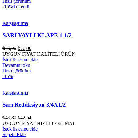
Hızlı görünüm
-15%
Tükendi
Karşılaştırma
SARI YAYLI KLAPE 1 1/2
Orijinal
Şu
₺
89,20
₺
76,00
fiyat:
andaki
UYGUN FİYAT KALİTELİ ÜRÜN
fiyat:
₺89,20.
İstek listesine ekle
₺76,00.
Devamını oku
Hızlı görünüm
-15%
Karşılaştırma
Sarı Redüksiyon 3/4X1/2
Orijinal
Şu
₺
49,80
₺
42,54
fiyat:
andaki
UYGUN FİYAT HIZLI TESLİMAT
fiyat:
₺49,80.
İstek listesine ekle
₺42,54.
Sepete Ekle