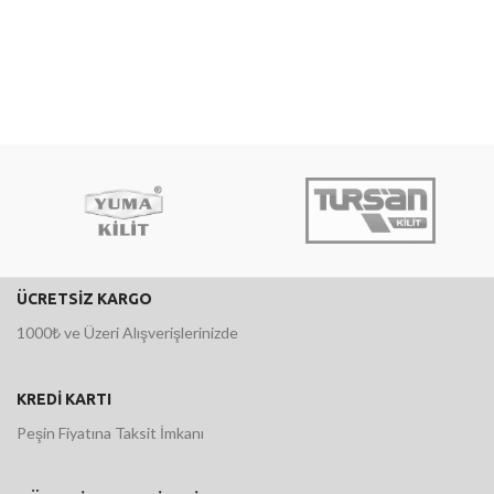
ÜCRETSİZ KARGO
1000₺ ve Üzeri Alışverişlerinizde
KREDİ KARTI
Peşin Fiyatına Taksit İmkanı