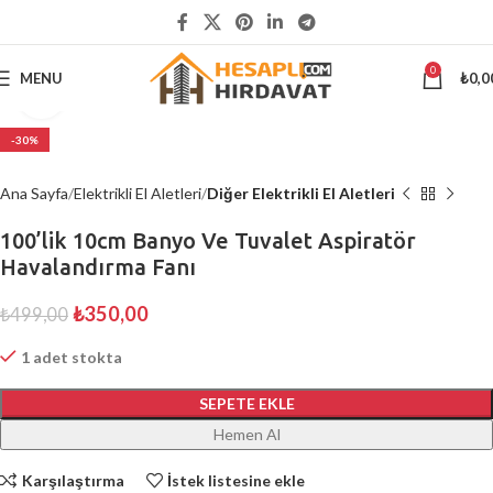
5000 ₺
ÜSTÜ ALIŞVERİŞLERİNİZDE KARGO ÜCRETSİZ
0
MENU
₺
0,0
Büyütmek için tıklayın
-30%
Ana Sayfa
Elektrikli El Aletleri
Diğer Elektrikli El Aletleri
100’lik 10cm Banyo Ve Tuvalet Aspiratör
Havalandırma Fanı
₺
350,00
₺
499,00
1 adet stokta
SEPETE EKLE
Hemen Al
Karşılaştırma
İstek listesine ekle