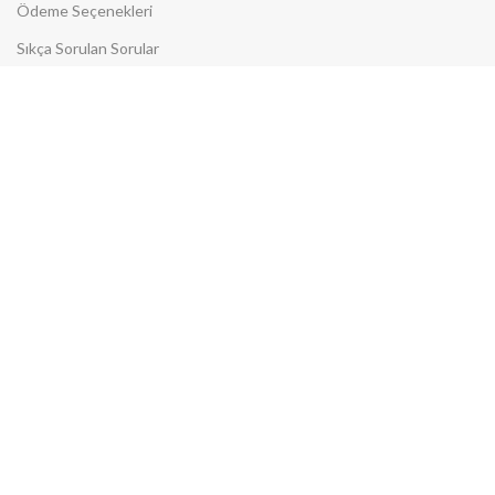
Ödeme Seçenekleri
Sıkça Sorulan Sorular
KVKK Aydınlatma Metni
PLATFORM MAĞAZALARI
N11 Mağazamız
Trendyol Mağazamız
Amazon Mağazamız
Gittigidiyor Mağazamız
Hepsiburada Mağazamız
Çiçek Sepeti Mağazamız
Aliexpress Mağazamız