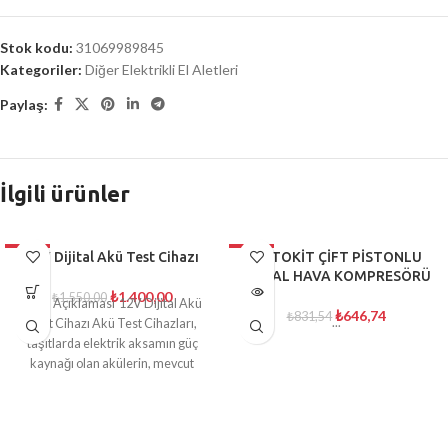
Stok kodu:
31069989845
Kategoriler:
Diğer Elektrikli El Aletleri
Paylaş:
İlgili ürünler
-10%
12V Dijital Akü Test Cihazı
-22%
AUTOKİT ÇİFT PİSTONLU
METAL HAVA KOMPRESÖRÜ
TÜKENDI
₺
1.400,00
₺
1.550,00
Ürün Açıklaması 12V Dijital Akü
₺
646,74
₺
831,54
...
Test Cihazı Akü Test Cihazları,
taşıtlarda elektrik aksamın güç
kaynağı olan akülerin, mevcut
kapasite ve