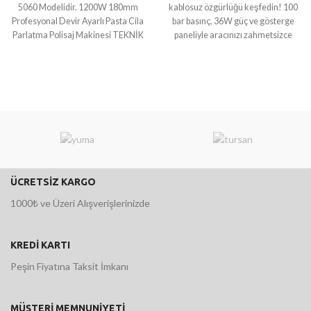
5060 Modelidir. 1200W 180mm
kablosuz özgürlüğü keşfedin! 100
Profesyonal Devir Ayarlı Pasta Cila
bar basınç, 36W güç ve gösterge
Parlatma Polisaj Makinesi TEKNİK
paneliyle aracınızı zahmetsizce
BİLGİLER Giriş voltajı
temizleyin! Bizi tercih
ÜCRETSİZ KARGO
1000₺ ve Üzeri Alışverişlerinizde
KREDİ KARTI
Peşin Fiyatına Taksit İmkanı
MÜŞTERİ MEMNUNİYETİ