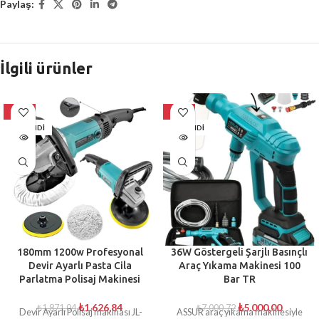
Paylaş:
İlgili ürünler
-13%
-29%
TÜKENDI
TÜKENDI
180mm 1200w Profesyonal
36W Göstergeli Şarjlı Basınçlı
Devir Ayarlı Pasta Cila
Araç Yıkama Makinesi 100
Parlatma Polisaj Makinesi
Bar TR
₺
1.626,84
₺
5.000,00
₺
1.871,04
₺
7.000,72
Devir Ayarlı Polisaj makinası JL-
ASSUR araç yıkama makinesiyle