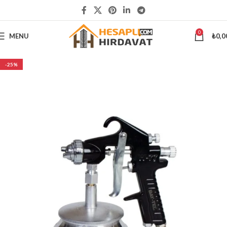
5000 ₺
ÜSTÜ ALIŞVERİŞLERİNİZDE KARGO ÜCRETSİZ
0
MENU
₺
0,0
-25%