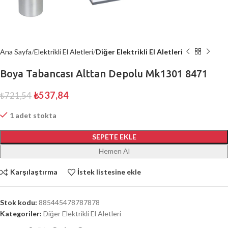
Ana Sayfa
Elektrikli El Aletleri
Diğer Elektrikli El Aletleri
Boya Tabancası Alttan Depolu Mk1301 8471
₺
537,84
₺
721,54
1 adet stokta
SEPETE EKLE
Hemen Al
Karşılaştırma
İstek listesine ekle
Stok kodu:
885445478787878
Kategoriler:
Diğer Elektrikli El Aletleri