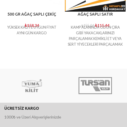
500 GR AĞAÇ SAPLI ÇEKİÇ
AĞAÇ SAPLI SATIR
₺
158,34
₺
115,44
₺
155,04
YÜKSEK KALİTE UYGUN FİYAT
KAMP ALANINDA ODUN ÇIRA
AYNI GÜN KARGO
GİBİ YAKACAKLARINIZI
PARÇALAMAK KEMİKLİ ET VEYA
SERT YİYECEKLERİ PARÇALAMAK
İÇİN İDEAL HAFİF KESKİN
KULLANIŞLI BİR ÜRÜN
ÜCRETSİZ KARGO
1000₺ ve Üzeri Alışverişlerinizde