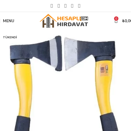
5000 ₺
ÜSTÜ ALIŞVERİŞLERİNİZDE KARGO ÜCRETSİZ
0
MENU
₺
0,0
TÜKENDI