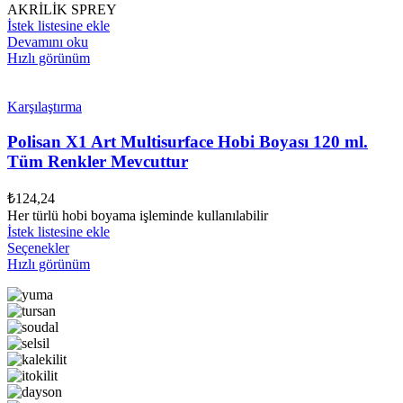
fiyat:
andaki
AKRİLİK SPREY
fiyat:
₺295,84.
İstek listesine ekle
₺206,74.
Devamını oku
Hızlı görünüm
Karşılaştırma
Polisan X1 Art Multisurface Hobi Boyası 120 ml.
Tüm Renkler Mevcuttur
₺
124,24
Her türlü hobi boyama işleminde kullanılabilir
İstek listesine ekle
Bu
Seçenekler
ürünün
Hızlı görünüm
birden
fazla
varyasyonu
var.
Seçenekler
ürün
sayfasından
seçilebilir