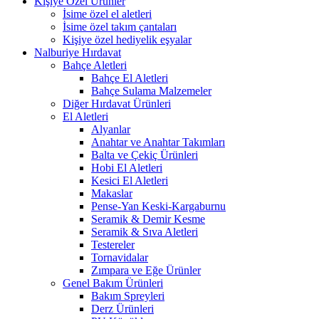
Kişiye Özel Ürünler
İsime özel el aletleri
İsime özel takım çantaları
Kişiye özel hediyelik eşyalar
Nalburiye Hırdavat
Bahçe Aletleri
Bahçe El Aletleri
Bahçe Sulama Malzemeler
Diğer Hırdavat Ürünleri
El Aletleri
Alyanlar
Anahtar ve Anahtar Takımları
Balta ve Çekiç Ürünleri
Hobi El Aletleri
Kesici El Aletleri
Makaslar
Pense-Yan Keski-Kargaburnu
Seramik & Demir Kesme
Seramik & Sıva Aletleri
Testereler
Tornavidalar
Zımpara ve Eğe Ürünler
Genel Bakım Ürünleri
Bakım Spreyleri
Derz Ürünleri