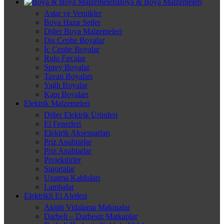
Boya & Boya Malzemeleri
Astar ve Vernikler
Boya Hazır Setler
Diğer Boya Malzemeleri
Dış Cephe Boyalar
İç Cephe Boyalar
Rulo Fırçalar
Sprey Boyalar
Tavan Boyaları
Yağlı Boyalar
Kapı Boyaları
Elektrik Malzemeleri
Diğer Elektrik Ürünleri
El Fenerleri
Elektrik Aksesuarları
Priz Anahtarlar
Priz Anahtarlar
Projektörler
Sigortalar
Uzatma Kabloları
Lambalar
Elektrikli El Aletleri
Akülü Vidalama Makinalar
Darbeli – Darbesiz Matkaplar