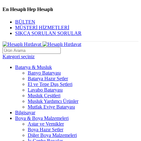
En Hesaplı Hep Hesaplı
BÜLTEN
MÜŞTERİ HİZMETLERİ
SIKÇA SORULAN SORULAR
Kategori seçiniz
Batarya & Musluk
Banyo Bataryası
Batarya Hazır Setler
El ve Tepe Duş Setleri
Lavabo Bataryası
Musluk Çeşitleri
Musluk Yardımcı Ürünler
Mutfak Eviye Bataryası
Bilgisayar
Boya & Boya Malzemeleri
Astar ve Vernikler
Boya Hazır Setler
Diğer Boya Malzemeleri
İç Cephe Boyalar