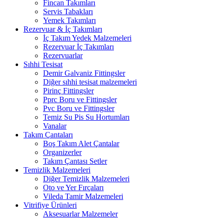
Fincan Takımları
Servis Tabakları
Yemek Takımları
Rezervuar & İç Takımları
İç Takım Yedek Malzemeleri
Rezervuar İç Takımları
Rezervuarlar
Sıhhi Tesisat
Demir Galvaniz Fittingsler
Diğer sıhhi tesisat malzemeleri
Pirinç Fittingsler
Pprc Boru ve Fittingsler
Pvc Boru ve Fittingsler
Temiz Su Pis Su Hortumları
Vanalar
Takım Çantaları
Boş Takım Alet Çantalar
Organizerler
Takım Çantası Setler
Temizlik Malzemeleri
Diğer Temizlik Malzemeleri
Oto ve Yer Fırçaları
Vileda Tamir Malzemeleri
Vitrifiye Ürünleri
Aksesuarlar Malzemeler