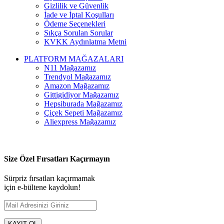
Gizlilik ve Güvenlik
İade ve İptal Koşulları
Ödeme Seçenekleri
Sıkça Sorulan Sorular
KVKK Aydınlatma Metni
PLATFORM MAĞAZALARI
N11 Mağazamız
Trendyol Mağazamız
Amazon Mağazamız
Gittigidiyor Mağazamız
Hepsiburada Mağazamız
Çiçek Sepeti Mağazamız
Aliexpress Mağazamız
Size Özel Fırsatları Kaçırmayın
Sürpriz fırsatları kaçırmamak
için e-bültene kaydolun!