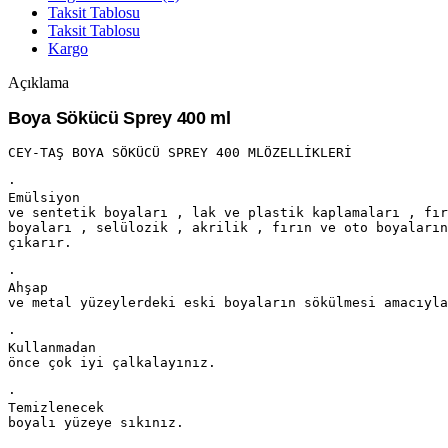
Taksit Tablosu
Taksit Tablosu
Kargo
Açıklama
Boya Sökücü Sprey 400 ml
CEY-TAŞ BOYA SÖKÜCÜ SPREY 400 MLÖZELLİKLERİ

·        

Emülsiyon

ve sentetik boyaları , lak ve plastik kaplamaları , fır
boyaları , selülozik , akrilik , fırın ve oto boyaların
çıkarır.

·        

Ahşap

ve metal yüzeylerdeki eski boyaların sökülmesi amacıyla
·        

Kullanmadan

önce çok iyi çalkalayınız.

·        

Temizlenecek

boyalı yüzeye sıkınız.
