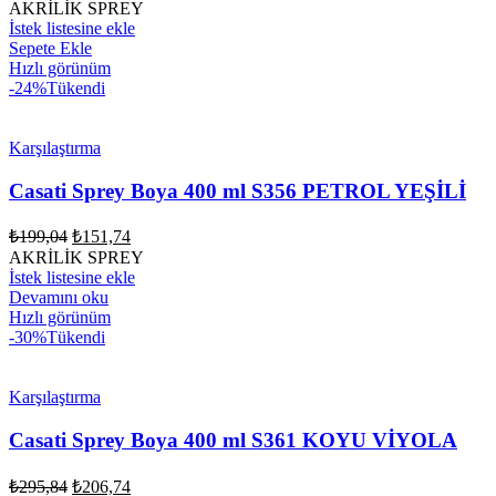
AKRİLİK SPREY
İstek listesine ekle
Sepete Ekle
Hızlı görünüm
-24%
Tükendi
Karşılaştırma
Casati Sprey Boya 400 ml S356 PETROL YEŞİLİ
Orijinal
Şu
₺
199,04
₺
151,74
fiyat:
andaki
AKRİLİK SPREY
fiyat:
₺199,04.
İstek listesine ekle
₺151,74.
Devamını oku
Hızlı görünüm
-30%
Tükendi
Karşılaştırma
Casati Sprey Boya 400 ml S361 KOYU VİYOLA
Orijinal
Şu
₺
295,84
₺
206,74