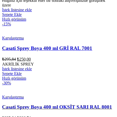
ettiğiniz için teşekkür eder bir sonraki alışverişinizde görüşmek
₺132,00.
üzere
İstek listesine ekle
Sepete Ekle
Hızlı görünüm
-15%
Karşılaştırma
Casati Sprey Boya 400 ml GRİ RAL 7001
Orijinal
Şu
₺
295,84
₺
250,00
fiyat:
andaki
AKRİLİK SPREY
fiyat:
₺295,84.
İstek listesine ekle
₺250,00.
Sepete Ekle
Hızlı görünüm
-30%
Karşılaştırma
Casati Sprey Boya 400 ml OKSİT SARI RAL 8001
Orijinal
Şu