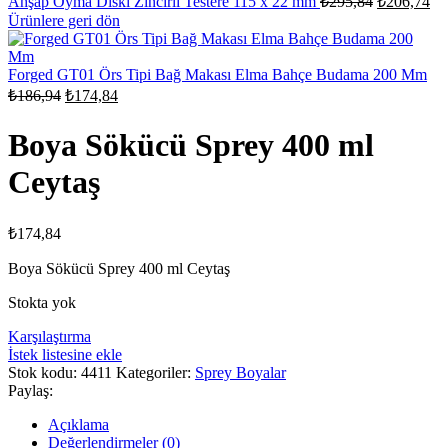
Ahşap Oyma Diski Zincirli Testere 115 x 22 mm
₺
295,84
₺
206,74
fiyat:
an
Ürünlere geri dön
fiy
₺295,84.
₺2
Forged GT01 Örs Tipi Bağ Makası Elma Bahçe Budama 200 Mm
Orijinal
Şu
₺
186,94
₺
174,84
fiyat:
andaki
fiyat:
₺186,94.
Boya Sökücü Sprey 400 ml
₺174,84.
Ceytaş
₺
174,84
Boya Sökücü Sprey 400 ml Ceytaş
Stokta yok
Karşılaştırma
İstek listesine ekle
Stok kodu:
4411
Kategoriler:
Sprey Boyalar
Paylaş:
Açıklama
Değerlendirmeler (0)