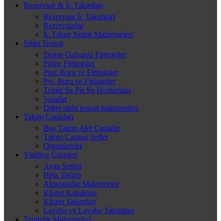
Rezervuar & İç Takımları
Rezervuar İç Takımları
Rezervuarlar
İç Takım Yedek Malzemeleri
Sıhhi Tesisat
Demir Galvaniz Fittingsler
Pirinç Fittingsler
Pprc Boru ve Fittingsler
Pvc Boru ve Fittingsler
Temiz Su Pis Su Hortumları
Vanalar
Diğer sıhhi tesisat malzemeleri
Takım Çantaları
Boş Takım Alet Çantalar
Takım Çantası Setler
Organizerler
Vitrifiye Ürünleri
Ayna Setleri
Hela Taşları
Aksesuarlar Malzemeler
Klozet Kapakları
Klozet Takımları
Lavabo ve Lavabo Takımları
Temizlik Malzemeleri