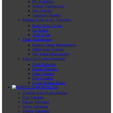
PU Köpükler
Silikon Yapıştırıcılar
Sıvı Ürünler
Yapıştırıcı Bantlar
Matkap Uçlar ve Uç Takımları
Kırıcı Delici Uçlar
Uç Setleri
Tekli Uçlar
Tamir Malzemeleri
Bisiklet Tamir Malzemeleri
Diğer tamir Ürünler
Oto Tamir Malzemeleri
Vida Çivi Cıvata Somunlar
Çelik Dübeller
Plastik Dübeller
Vida Çeşitleri
Çivi Çeşitleri
Cıvata Somun Pullar
PORSELEN
Çerezlik Kase Kahvaltılıklar
Çini Tabaklar
Fincan Takımları
Servis Tabakları
Yemek Takımları