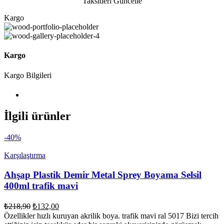
Taksitleri Güncelle
Kargo
Kargo
Kargo Bilgileri
İlgili ürünler
-40%
Karşılaştırma
Ahşap Plastik Demir Metal Sprey Boyama Selsil
400ml trafik mavi
Orijinal
Şu
₺
218,90
₺
132,00
fiyat:
andaki
Özellikler hızlı kuruyan akrilik boya. trafik mavi ral 5017 Bizi tercih
fiyat:
₺218,90.