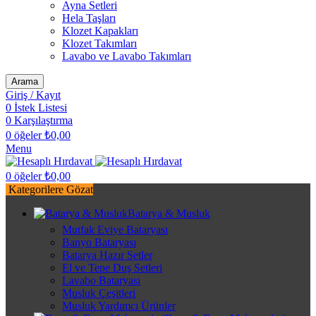
Ayna Setleri
Hela Taşları
Klozet Kapakları
Klozet Takımları
Lavabo ve Lavabo Takımları
Arama
Giriş / Kayıt
0
İstek Listesi
0
Karşılaştırma
0
öğeler
₺
0,00
Menu
0
öğeler
₺
0,00
Kategorilere Gözat
Batarya & Musluk
Mutfak Eviye Bataryası
Banyo Bataryası
Batarya Hazır Setler
El ve Tepe Duş Setleri
Lavabo Bataryası
Musluk Çeşitleri
Musluk Yardımcı Ürünler