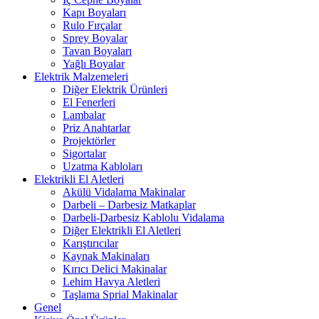
Kapı Boyaları
Rulo Fırçalar
Sprey Boyalar
Tavan Boyaları
Yağlı Boyalar
Elektrik Malzemeleri
Diğer Elektrik Ürünleri
El Fenerleri
Lambalar
Priz Anahtarlar
Projektörler
Sigortalar
Uzatma Kabloları
Elektrikli El Aletleri
Akülü Vidalama Makinalar
Darbeli – Darbesiz Matkaplar
Darbeli-Darbesiz Kablolu Vidalama
Diğer Elektrikli El Aletleri
Karıştırıcılar
Kaynak Makinaları
Kırıcı Delici Makinalar
Lehim Havya Aletleri
Taşlama Sprial Makinalar
Genel