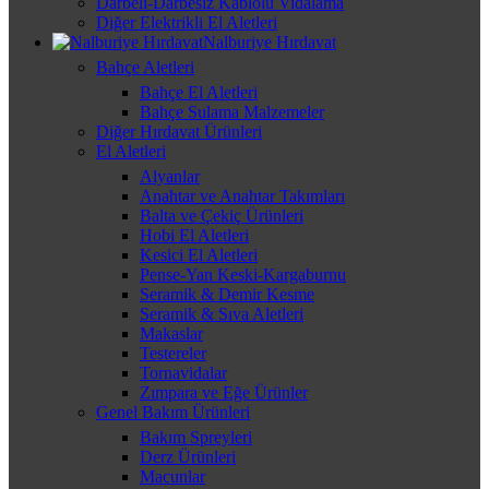
Darbeli-Darbesiz Kablolu Vidalama
Diğer Elektrikli El Aletleri
Nalburiye Hırdavat
Bahçe Aletleri
Bahçe El Aletleri
Bahçe Sulama Malzemeler
Diğer Hırdavat Ürünleri
El Aletleri
Alyanlar
Anahtar ve Anahtar Takımları
Balta ve Çekiç Ürünleri
Hobi El Aletleri
Kesici El Aletleri
Pense-Yan Keski-Kargaburnu
Seramik & Demir Kesme
Seramik & Sıva Aletleri
Makaslar
Testereler
Tornavidalar
Zımpara ve Eğe Ürünler
Genel Bakım Ürünleri
Bakım Spreyleri
Derz Ürünleri
Macunlar