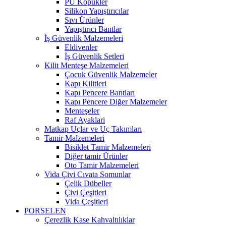
PU Köpükler
Silikon Yapıştırıcılar
Sıvı Ürünler
Yapıştırıcı Bantlar
İş Güvenlik Malzemeleri
Eldivenler
İş Güvenlik Setleri
Kilit Menteşe Malzemeleri
Çocuk Güvenlik Malzemeler
Kapı Kilitleri
Kapı Pencere Bantları
Kapı Pencere Diğer Malzemeler
Menteşeler
Raf Ayaklari
Matkap Uçlar ve Uç Takımları
Tamir Malzemeleri
Bisiklet Tamir Malzemeleri
Diğer tamir Ürünler
Oto Tamir Malzemeleri
Vida Çivi Cıvata Somunlar
Çelik Dübeller
Çivi Çeşitleri
Vida Çeşitleri
PORSELEN
Çerezlik Kase Kahvaltılıklar