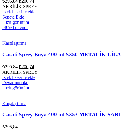
₺
295,84
₺
206,74
fiyat:
andaki
AKRİLİK SPREY
fiyat:
₺295,84.
İstek listesine ekle
₺206,74.
Sepete Ekle
Hızlı görünüm
-30%
Tükendi
Karşılaştırma
Casati Sprey Boya 400 ml S350 METALİK LİLA
Orijinal
Şu
₺
295,84
₺
206,74
fiyat:
andaki
AKRİLİK SPREY
fiyat:
₺295,84.
İstek listesine ekle
₺206,74.
Devamını oku
Hızlı görünüm
Karşılaştırma
Casati Sprey Boya 400 ml S353 METALİK SARI
₺
295,84