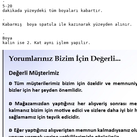
·        

5-20

dakikada yüzeydeki tüm boyaları kabartır. 

·        

Kabarmış  boya spatula ile kazınarak yüzeyden alınır.

·        

Boya

kalın ise 2. Kat aynı işlem yapılır.