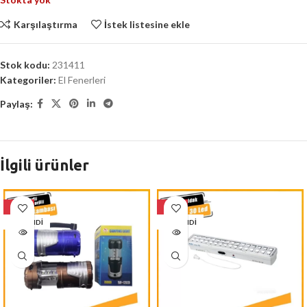
Karşılaştırma
İstek listesine ekle
Stok kodu:
231411
Kategoriler:
El Fenerleri
Paylaş:
İlgili ürünler
-18%
-34%
TÜKENDI
TÜKENDI