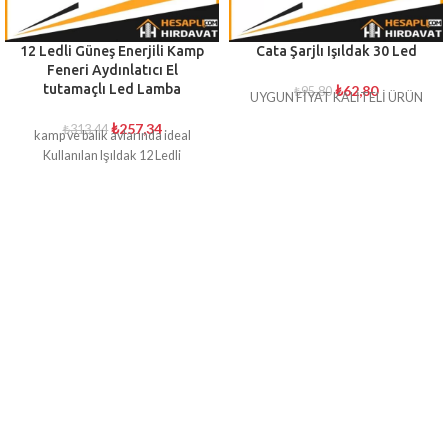
12 Ledli Güneş Enerjili Kamp
Cata Şarjlı Işıldak 30 Led
Feneri Aydınlatıcı El
tutamaçlı Led Lamba
₺
62,80
₺
95,80
UYGUN FİYAT KALİTELİ ÜRÜN
₺
257,34
₺
313,44
kamp ve balık avlarında ideal
Kullanılan Işıldak 12 Ledli