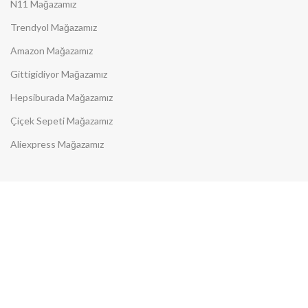
N11 Mağazamız
Trendyol Mağazamız
Amazon Mağazamız
Gittigidiyor Mağazamız
Hepsiburada Mağazamız
Çiçek Sepeti Mağazamız
Aliexpress Mağazamız
Size Özel Fırsatları Kaçırmayın
Sürpriz fırsatları kaçırmamak
için e-bültene kaydolun!