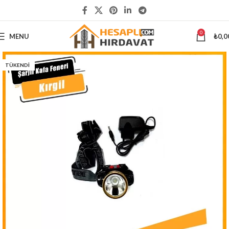
5000 ₺
ÜSTÜ ALIŞVERİŞLERİNİZDE KARGO ÜCRETSİZ
0
MENU
₺
0,0
TÜKENDI