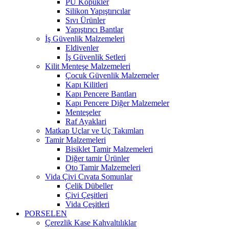
PU Köpükler
Silikon Yapıştırıcılar
Sıvı Ürünler
Yapıştırıcı Bantlar
İş Güvenlik Malzemeleri
Eldivenler
İş Güvenlik Setleri
Kilit Menteşe Malzemeleri
Çocuk Güvenlik Malzemeler
Kapı Kilitleri
Kapı Pencere Bantları
Kapı Pencere Diğer Malzemeler
Menteşeler
Raf Ayaklari
Matkap Uçlar ve Uç Takımları
Tamir Malzemeleri
Bisiklet Tamir Malzemeleri
Diğer tamir Ürünler
Oto Tamir Malzemeleri
Vida Çivi Cıvata Somunlar
Çelik Dübeller
Çivi Çeşitleri
Vida Çeşitleri
PORSELEN
Çerezlik Kase Kahvaltılıklar