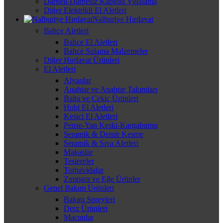
Darbeli-Darbesiz Kablolu Vidalama
Diğer Elektrikli El Aletleri
Nalburiye Hırdavat
Bahçe Aletleri
Bahçe El Aletleri
Bahçe Sulama Malzemeler
Diğer Hırdavat Ürünleri
El Aletleri
Alyanlar
Anahtar ve Anahtar Takımları
Balta ve Çekiç Ürünleri
Hobi El Aletleri
Kesici El Aletleri
Pense-Yan Keski-Kargaburnu
Seramik & Demir Kesme
Seramik & Sıva Aletleri
Makaslar
Testereler
Tornavidalar
Zımpara ve Eğe Ürünler
Genel Bakım Ürünleri
Bakım Spreyleri
Derz Ürünleri
Macunlar