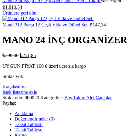
Mano 254 Parça 59 Çeşit Alet Çantası Seti - Takım
₺
2.173,54
fiyat:
Şu
₺
1.810,54
₺2.173,
andaki
Ürünlere geri dön
fiyat:
₺1.810,54.
Mano 312 Parça 12 Çeşit Vida ve Dübel Seti
₺
147,34
MANO 24 İNÇ ORGANİZER
Orijinal
Şu
₺
299,00
₺
251,85
fiyat:
andaki
fiyat:
UYGUN FİYAT 100 tl üzeri ücretsiz kargo
₺299,00.
₺251,85.
Stokta yok
Karşılaştırma
İstek listesine ekle
Stok kodu:
000020
Kategoriler:
Boş Takım Alet Çantalar
Paylaş:
Açıklama
Değerlendirmeler (0)
Taksit Tablosu
Taksit Tablosu
Kargo