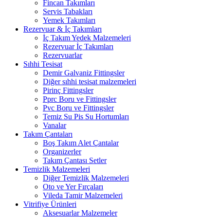
Fincan Takımları
Servis Tabakları
Yemek Takımları
Rezervuar & İç Takımları
İç Takım Yedek Malzemeleri
Rezervuar İç Takımları
Rezervuarlar
Sıhhi Tesisat
Demir Galvaniz Fittingsler
Diğer sıhhi tesisat malzemeleri
Pirinç Fittingsler
Pprc Boru ve Fittingsler
Pvc Boru ve Fittingsler
Temiz Su Pis Su Hortumları
Vanalar
Takım Çantaları
Boş Takım Alet Çantalar
Organizerler
Takım Çantası Setler
Temizlik Malzemeleri
Diğer Temizlik Malzemeleri
Oto ve Yer Fırçaları
Vileda Tamir Malzemeleri
Vitrifiye Ürünleri
Aksesuarlar Malzemeler