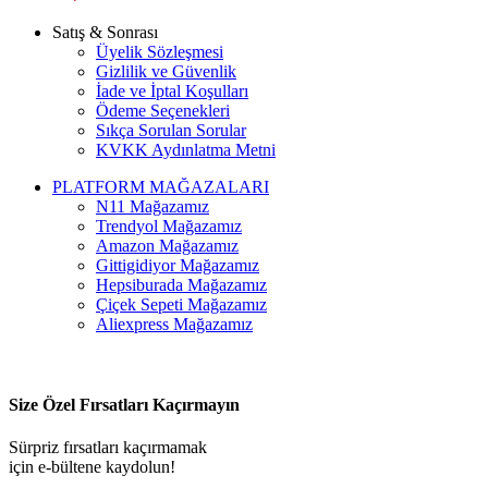
Satış & Sonrası
Üyelik Sözleşmesi
Gizlilik ve Güvenlik
İade ve İptal Koşulları
Ödeme Seçenekleri
Sıkça Sorulan Sorular
KVKK Aydınlatma Metni
PLATFORM MAĞAZALARI
N11 Mağazamız
Trendyol Mağazamız
Amazon Mağazamız
Gittigidiyor Mağazamız
Hepsiburada Mağazamız
Çiçek Sepeti Mağazamız
Aliexpress Mağazamız
Size Özel Fırsatları Kaçırmayın
Sürpriz fırsatları kaçırmamak
için e-bültene kaydolun!