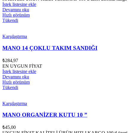
fiyat:
₺537,84.
İstek listesine ekle
₺448,74.
Devamını oku
Hızlı görünüm
Tükendi
Karşılaştırma
MANO 14 ÇOKLU TAKIM SANDIĞI
₺
284,97
EN UYGUN FİYAT
İstek listesine ekle
Devamını oku
Hızlı görünüm
Tükendi
Karşılaştırma
MANO ORGANİZER KUTU 10 ”
₺
45,00
UYGUN FİYAT KALİTELİ ÜRÜN HIZLI KARGO 100 tl üzeri