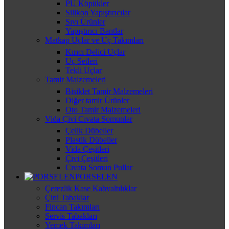
PU Köpükler
Silikon Yapıştırıcılar
Sıvı Ürünler
Yapıştırıcı Bantlar
Matkap Uçlar ve Uç Takımları
Kırıcı Delici Uçlar
Uç Setleri
Tekli Uçlar
Tamir Malzemeleri
Bisiklet Tamir Malzemeleri
Diğer tamir Ürünler
Oto Tamir Malzemeleri
Vida Çivi Cıvata Somunlar
Çelik Dübeller
Plastik Dübeller
Vida Çeşitleri
Çivi Çeşitleri
Cıvata Somun Pullar
PORSELEN
Çerezlik Kase Kahvaltılıklar
Çini Tabaklar
Fincan Takımları
Servis Tabakları
Yemek Takımları