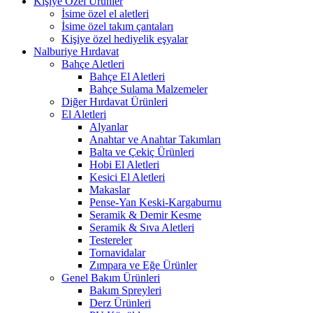
Kişiye Özel Ürünler
İsime özel el aletleri
İsime özel takım çantaları
Kişiye özel hediyelik eşyalar
Nalburiye Hırdavat
Bahçe Aletleri
Bahçe El Aletleri
Bahçe Sulama Malzemeler
Diğer Hırdavat Ürünleri
El Aletleri
Alyanlar
Anahtar ve Anahtar Takımları
Balta ve Çekiç Ürünleri
Hobi El Aletleri
Kesici El Aletleri
Makaslar
Pense-Yan Keski-Kargaburnu
Seramik & Demir Kesme
Seramik & Sıva Aletleri
Testereler
Tornavidalar
Zımpara ve Eğe Ürünler
Genel Bakım Ürünleri
Bakım Spreyleri
Derz Ürünleri