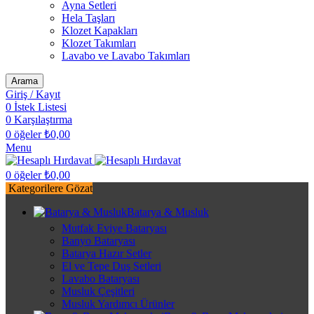
Ayna Setleri
Hela Taşları
Klozet Kapakları
Klozet Takımları
Lavabo ve Lavabo Takımları
Arama
Giriş / Kayıt
0
İstek Listesi
0
Karşılaştırma
0
öğeler
₺
0,00
Menu
0
öğeler
₺
0,00
Kategorilere Gözat
Batarya & Musluk
Mutfak Eviye Bataryası
Banyo Bataryası
Batarya Hazır Setler
El ve Tepe Duş Setleri
Lavabo Bataryası
Musluk Çeşitleri
Musluk Yardımcı Ürünler