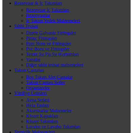
Rezervuar & İç Takımları
Rezervuar İç Takımları
Rezervuarlar
İç Takım Yedek Malzemeleri
Sıhhi Tesisat
Demir Galvaniz Fittingsler
Pirinç Fittingsler
Pprc Boru ve Fittingsler
Pvc Boru ve Fittingsler
Temiz Su Pis Su Hortumları
Vanalar
Diğer sıhhi tesisat malzemeleri
Takım Çantaları
Boş Takım Alet Çantalar
Takım Çantası Setler
Organizerler
Vitrifiye Ürünleri
Ayna Setleri
Hela Taşları
Aksesuarlar Malzemeler
Klozet Kapakları
Klozet Takımları
Lavabo ve Lavabo Takımları
Temizlik Malzemeleri