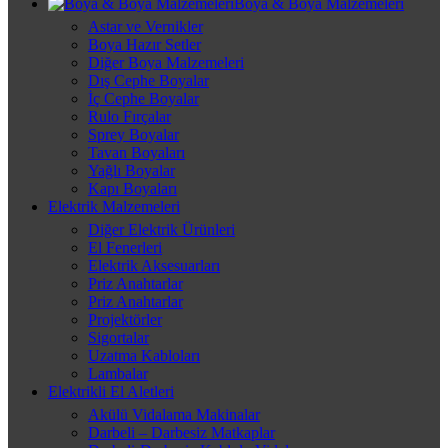
Boya & Boya Malzemeleri
Astar ve Vernikler
Boya Hazır Setler
Diğer Boya Malzemeleri
Dış Cephe Boyalar
İç Cephe Boyalar
Rulo Fırçalar
Sprey Boyalar
Tavan Boyaları
Yağlı Boyalar
Kapı Boyaları
Elektrik Malzemeleri
Diğer Elektrik Ürünleri
El Fenerleri
Elektrik Aksesuarları
Priz Anahtarlar
Priz Anahtarlar
Projektörler
Sigortalar
Uzatma Kabloları
Lambalar
Elektrikli El Aletleri
Akülü Vidalama Makinalar
Darbeli – Darbesiz Matkaplar