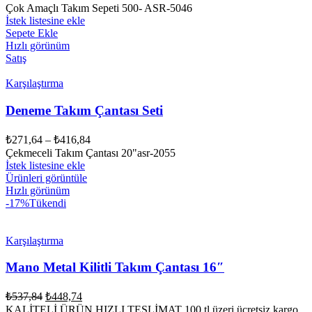
Çok Amaçlı Takım Sepeti 500- ASR-5046
İstek listesine ekle
Sepete Ekle
Hızlı görünüm
Satış
Karşılaştırma
Deneme Takım Çantası Seti
₺
271,64
–
₺
416,84
Çekmeceli Takım Çantası 20"asr-2055
İstek listesine ekle
Ürünleri görüntüle
Hızlı görünüm
-17%
Tükendi
Karşılaştırma
Mano Metal Kilitli Takım Çantası 16″
Orijinal
Şu
₺
537,84
₺
448,74
fiyat:
andaki
KALİTELİ ÜRÜN HIZLI TESLİMAT 100 tl üzeri ücretsiz kargo