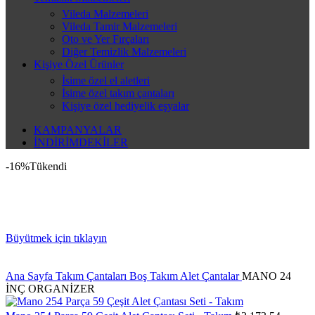
Vileda Malzemeleri
Vileda Tamir Malzemeleri
Oto ve Yer Fırçaları
Diğer Temizlik Malzemeleri
Kişiye Özel Ürünler
İsime özel el aletleri
İsime özel takım çantaları
Kişiye özel hediyelik eşyalar
KAMPANYALAR
İNDİRİMDEKİLER
-16%
Tükendi
Büyütmek için tıklayın
Ana Sayfa
Takım Çantaları
Boş Takım Alet Çantalar
MANO 24
İNÇ ORGANİZER
Orijinal