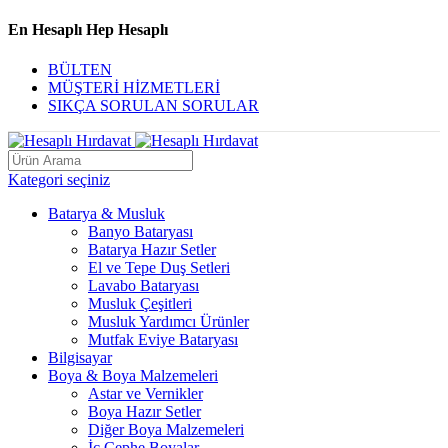
En Hesaplı Hep Hesaplı
BÜLTEN
MÜŞTERİ HİZMETLERİ
SIKÇA SORULAN SORULAR
Kategori seçiniz
Batarya & Musluk
Banyo Bataryası
Batarya Hazır Setler
El ve Tepe Duş Setleri
Lavabo Bataryası
Musluk Çeşitleri
Musluk Yardımcı Ürünler
Mutfak Eviye Bataryası
Bilgisayar
Boya & Boya Malzemeleri
Astar ve Vernikler
Boya Hazır Setler
Diğer Boya Malzemeleri
İç Cephe Boyalar