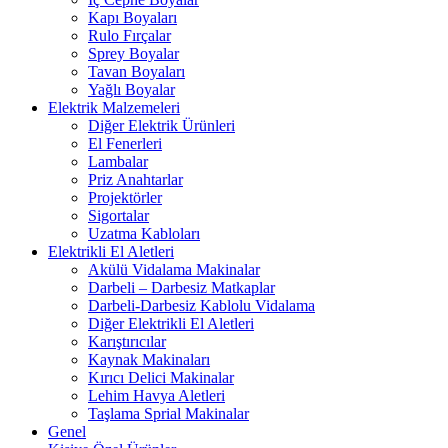
Kapı Boyaları
Rulo Fırçalar
Sprey Boyalar
Tavan Boyaları
Yağlı Boyalar
Elektrik Malzemeleri
Diğer Elektrik Ürünleri
El Fenerleri
Lambalar
Priz Anahtarlar
Projektörler
Sigortalar
Uzatma Kabloları
Elektrikli El Aletleri
Akülü Vidalama Makinalar
Darbeli – Darbesiz Matkaplar
Darbeli-Darbesiz Kablolu Vidalama
Diğer Elektrikli El Aletleri
Karıştırıcılar
Kaynak Makinaları
Kırıcı Delici Makinalar
Lehim Havya Aletleri
Taşlama Sprial Makinalar
Genel