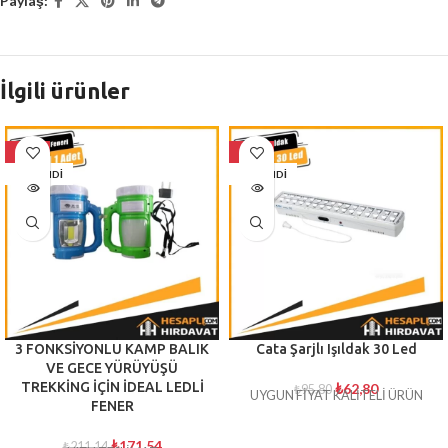
Paylaş:
İlgili ürünler
-19%
-34%
TÜKENDI
TÜKENDI
3 FONKSİYONLU KAMP BALIK
Cata Şarjlı Işıldak 30 Led
VE GECE YÜRÜYÜŞÜ
TREKKİNG İÇİN İDEAL LEDLİ
₺
62,80
₺
95,80
UYGUN FİYAT KALİTELİ ÜRÜN
FENER
₺
171,54
₺
211,14