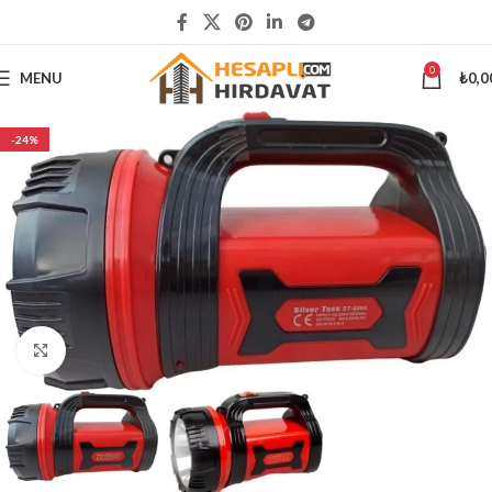
5000 ₺
ÜSTÜ ALIŞVERİŞLERİNİZDE KARGO ÜCRETSİZ
0
MENU
₺
0,0
-24%
Büyütmek için tıklayın