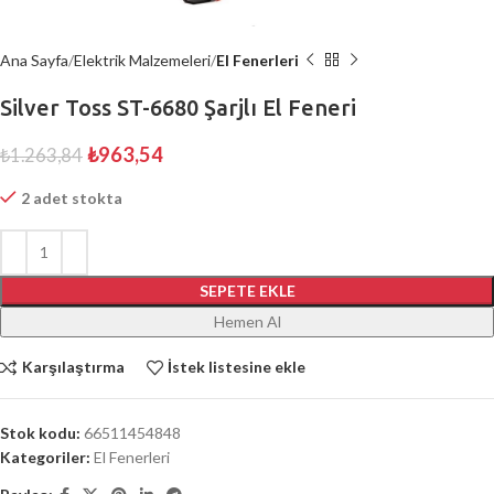
Ana Sayfa
Elektrik Malzemeleri
El Fenerleri
Silver Toss ST-6680 Şarjlı El Feneri
₺
963,54
₺
1.263,84
2 adet stokta
SEPETE EKLE
Hemen Al
Karşılaştırma
İstek listesine ekle
Stok kodu:
66511454848
Kategoriler:
El Fenerleri